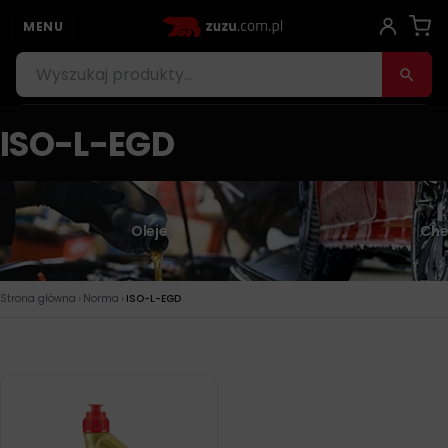
MENU
ISO-L-EGD
Oleje
Che
›
›
Strona główna
Norma
ISO-L-EGD