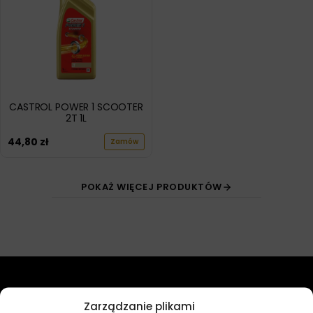
CASTROL POWER 1 SCOOTER
2T 1L
44,80
zł
Zamów
POKAŻ WIĘCEJ PRODUKTÓW
Przydatne linki
Zarządzanie plikami