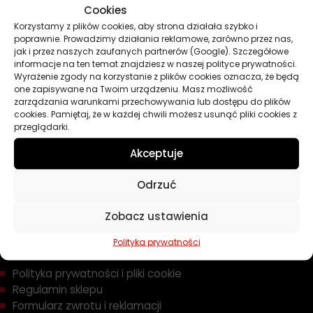
Cookies
Oleje
Korzystamy z plików cookies, aby strona działała szybko i
Chemia
poprawnie. Prowadzimy działania reklamowe, zarówno przez nas,
Kosmetyki
jak i przez naszych zaufanych partnerów (Google). Szczegółowe
Akcesoria
informacje na ten temat znajdziesz w naszej polityce prywatności.
Wyrażenie zgody na korzystanie z plików cookies oznacza, że będą
Żarówki
one zapisywane na Twoim urządzeniu. Masz możliwość
Zapachy
zarządzania warunkami przechowywania lub dostępu do plików
cookies. Pamiętaj, że w każdej chwili możesz usunąć pliki cookies z
Poradniki
przeglądarki.
Dobierz olej
Dobierz filtr
Akceptuje
Odrzuć
TWOJE KONTO
Zobacz ustawienia
Informacje prawne
Polityka prywatności
Polityka prywatności i pliki cookie
Regulamin sklepu
Formularz zwrotu i reklamacji