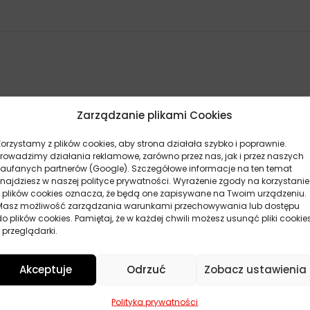
Zarządzanie plikami Cookies
Korzystamy z plików cookies, aby strona działała szybko i poprawnie.
Prowadzimy działania reklamowe, zarówno przez nas, jak i przez naszych
zaufanych partnerów (Google). Szczegółowe informacje na ten temat
znajdziesz w naszej polityce prywatności. Wyrażenie zgody na korzystanie
z plików cookies oznacza, że będą one zapisywane na Twoim urządzeniu.
Masz możliwość zarządzania warunkami przechowywania lub dostępu
do plików cookies. Pamiętaj, że w każdej chwili możesz usunąć pliki cookie
 przeglądarki.
Akceptuje
Odrzuć
Zobacz ustawienia
POKAŻ WIĘCEJ PRODUKTÓW
Polityka prywatności