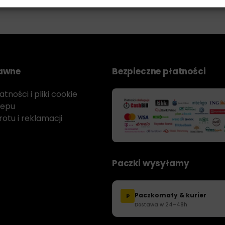
rawne
Bezpieczne płatności
tności i pliki cookie
lepu
otu i reklamacji
Paczki wysyłamy
Paczkomaty & kurier
P
Dostawa w 24–48h