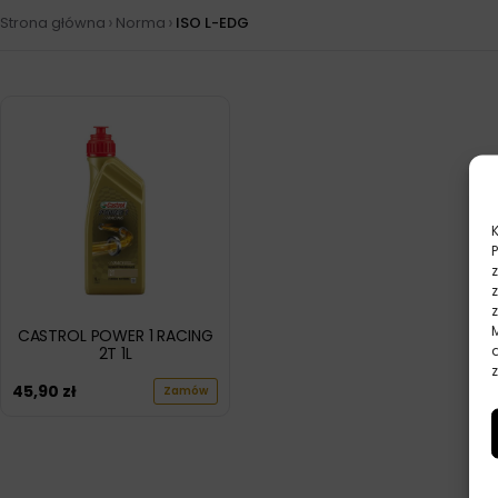
›
›
Strona główna
Norma
ISO L-EDG
CASTROL POWER 1 RACING
2T 1L
z
45,90
zł
Zamów