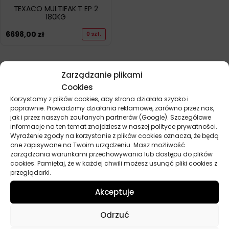
TEXACO MULTIFAK T EP 2
180KG
6698,00
zł
0 szt.
POKAŻ WIĘCEJ PRODUKTÓW
Zarządzanie plikami
Cookies
Korzystamy z plików cookies, aby strona działała szybko i
poprawnie. Prowadzimy działania reklamowe, zarówno przez nas,
jak i przez naszych zaufanych partnerów (Google). Szczegółowe
informacje na ten temat znajdziesz w naszej polityce prywatności.
Wyrażenie zgody na korzystanie z plików cookies oznacza, że będą
one zapisywane na Twoim urządzeniu. Masz możliwość
Przydatne linki
zarządzania warunkami przechowywania lub dostępu do plików
cookies. Pamiętaj, że w każdej chwili możesz usunąć pliki cookies z
Oleje
przeglądarki.
Chemia
Akceptuje
Kosmetyki
Akcesoria
Odrzuć
Żarówki