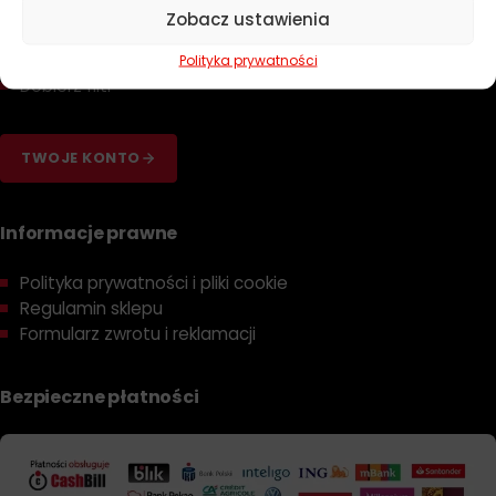
Zapachy
Zobacz ustawienia
Poradniki
Dobierz olej
Polityka prywatności
Dobierz filtr
TWOJE KONTO
Informacje prawne
Polityka prywatności i pliki cookie
Regulamin sklepu
Formularz zwrotu i reklamacji
Bezpieczne płatności