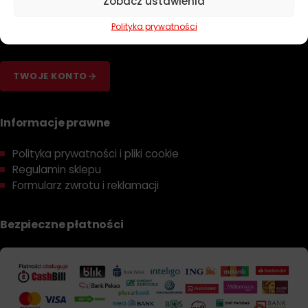
Zobacz ustawienia
Dobierz olej
Polityka prywatności
Dobierz filtr
TWOJE KONTO
Informacje prawne
Polityka prywatności i pliki cookie
Regulamin sklepu
Formularz zwrotu i reklamacji
Bezpieczne płatności