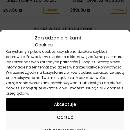
SHELL TONNA S2 M 68 20L
SHELL TONNA S2 M 68 209L
257,60
zł
3991,30
zł
Zamów
Zamów
POKAŻ WIĘCEJ PRODUKTÓW
Zarządzanie plikami
Cookies
Korzystamy z plików cookies, aby strona działała szybko i
poprawnie. Prowadzimy działania reklamowe, zarówno przez nas,
jak i przez naszych zaufanych partnerów (Google). Szczegółowe
informacje na ten temat znajdziesz w naszej polityce prywatności.
Wyrażenie zgody na korzystanie z plików cookies oznacza, że będą
Przydatne linki
one zapisywane na Twoim urządzeniu. Masz możliwość
zarządzania warunkami przechowywania lub dostępu do plików
Oleje
cookies. Pamiętaj, że w każdej chwili możesz usunąć pliki cookies z
przeglądarki.
Chemia
Kosmetyki
Akceptuje
Akcesoria
Żarówki
Odrzuć
Zapachy
Poradniki