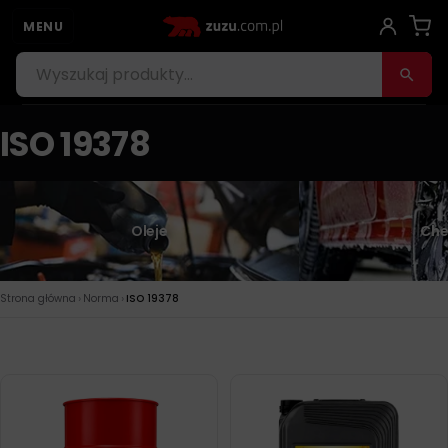
MENU
ISO 19378
Oleje
Che
›
›
Strona główna
Norma
ISO 19378