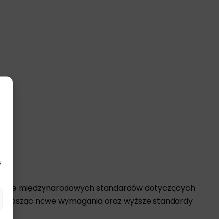
s
worzenie międzynarodowych standardów dotyczących
przynosząc nowe wymagania oraz wyższe standardy