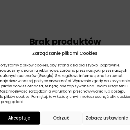
Brak produktów
Nie znaleziono produktów.
Zarządzanie plikami Cookies
Korzystamy z plików cookies, aby strona działała szybko i poprawnie.
Prowadzimy działania reklamowe, zarówno przez nas, jak i przez naszych
zaufanych partnerów (Google). Szczegółowe informacje na ten temat
znajdziesz w naszej polityce prywatności. Wyrażenie zgody na korzystanie
z plików cookies oznacza, że będą one zapisywane na Twoim urządzeniu.
Masz możliwość zarządzania warunkami przechowywania lub dostępu
do plików cookies. Pamiętaj, że w każdej chwili możesz usunąć pliki cookie
 przeglądarki.
pproval Committee) to organizacja odpowiedzialna za t
Akceptuje
Odrzuć
Zobacz ustawienia
dzona w 2020 roku, zastępując poprzednią wersję GF-5 