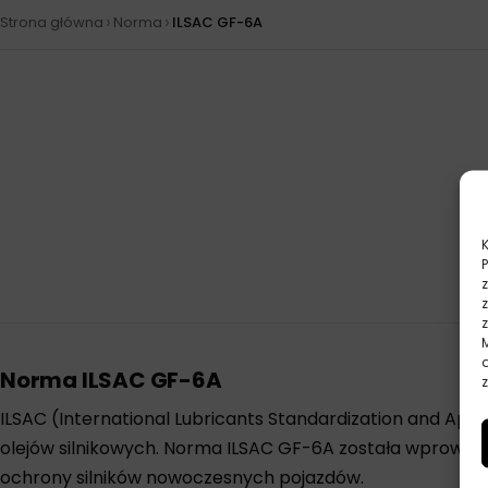
›
›
Strona główna
Norma
ILSAC GF-6A
Norma ILSAC GF-6A
z
ILSAC (International Lubricants Standardization and A
olejów silnikowych. Norma ILSAC GF-6A została wprowa
ochrony silników nowoczesnych pojazdów.