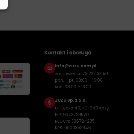
 mają na celu zapewnienie doskonałej ochrony silnika:
lnika w porównaniu do poprzednich standardów,
Kontakt i obsługa
eraturami i utlenianiem, co przekłada się na dłuższą
info@zuzu.com.pl
eju do zapobiegania LSPI, co jest kluczowe dla
zamówienia: 73 222 33 50
pon. – pt. 08:00 – 16:00
sob. 08:00 – 13:00
palania, co przekłada się na oszczędność paliwa.
ŻUŻU Sp. z o.o.
ul. Kęcka 40, 43-340 Kozy
NIP: 9372729570
nzynowych. Chociaż zostały zaprojektowane z myślą o
REGON: 386724285
ni je wszechstronnym wyborem dla kierowców. Zawsze
KRS: 0000853946