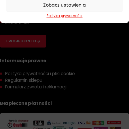
Zapachy
Zobacz ustawienia
Poradniki
Dobierz olej
Polityka prywatności
Dobierz filtr
TWOJE KONTO
Informacje prawne
Polityka prywatności i pliki cookie
Regulamin sklepu
Formularz zwrotu i reklamacji
Bezpieczne płatności