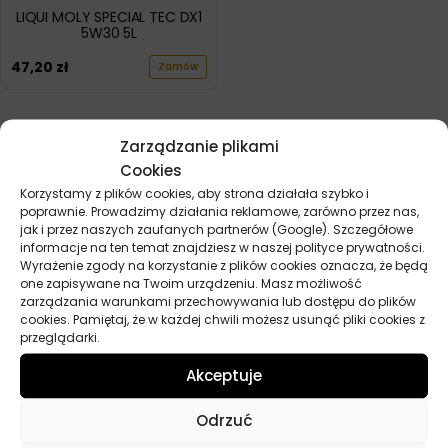
LIQUI MOLY SPECIAL TEC DX1
5W30 5L
47,20
zł
Zamów
POKAŻ WIĘCEJ PRODUKTÓW
Zarządzanie plikami
Cookies
Korzystamy z plików cookies, aby strona działała szybko i
poprawnie. Prowadzimy działania reklamowe, zarówno przez nas,
jak i przez naszych zaufanych partnerów (Google). Szczegółowe
informacje na ten temat znajdziesz w naszej polityce prywatności.
Wyrażenie zgody na korzystanie z plików cookies oznacza, że będą
one zapisywane na Twoim urządzeniu. Masz możliwość
Przydatne linki
zarządzania warunkami przechowywania lub dostępu do plików
cookies. Pamiętaj, że w każdej chwili możesz usunąć pliki cookies z
Oleje
przeglądarki.
Chemia
Akceptuje
Kosmetyki
Akcesoria
Odrzuć
Żarówki