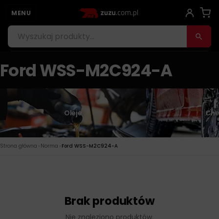
MENU
Ford WSS-M2C924-A
Oleje
Che
›
›
Strona główna
Norma
Ford WSS-M2C924-A
Brak produktów
Nie znaleziono produktów.