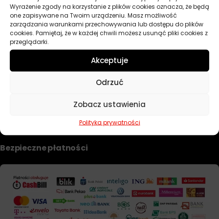
Wyrażenie zgody na korzystanie z plików cookies oznacza, że będą
Dobierz filtr
one zapisywane na Twoim urządzeniu. Masz możliwość
zarządzania warunkami przechowywania lub dostępu do plików
cookies. Pamiętaj, że w każdej chwili możesz usunąć pliki cookies z
przeglądarki.
TWOJE KONTO
Akceptuje
Informacje prawne
Odrzuć
Polityka prywatności i pliki cookie
Zobacz ustawienia
Regulamin sklepu
Formularz zwrotu i reklamacji
Polityka prywatności
Bezpieczne płatności