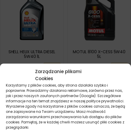
SHELL HELIX ULTRA DIESEL
MOTUL 8100 X-CESS 5W40
5W40 1L
5L
26,90
zł
171,40
zł
Zamów
Zamów
Zarządzanie plikami
Cookies
Korzystamy z plików cookies, aby strona działała szybko i
poprawnie. Prowadzimy działania reklamowe, zarówno przez nas,
jak i przez naszych zaufanych partnerów (Google). Szczegółowe
informacje na ten temat znajdziesz w naszej polityce prywatności.
Wyrażenie zgody na korzystanie z plików cookies oznacza, że będą
one zapisywane na Twoim urządzeniu. Masz możliwość
zarządzania warunkami przechowywania lub dostępu do plików
cookies. Pamiętaj, że w każdej chwili możesz usunąć pliki cookies z
przeglądarki.