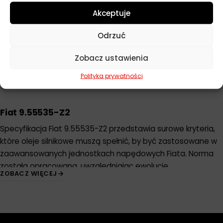
Akceptuje
MOTUL 8100 X-CESS 5W40 1L
Odrzuć
35,30
zł
Zamów
Zobacz ustawienia
POKAŻ WIĘCEJ PRODUKTÓW
Polityka prywatności
Fiat 9.55535-Z2
Specyfikacja Fiat 9.55535-Z2 przedstawia surowe kryteria,
które oleje silnikowe muszą spełnić, by być zastosowane w
zaawansowanych jednostkach napędowych Fiata. Norma
została opracowana, uwzględniając ewolucję
ZOBACZ WIĘCEJ
technologiczną w dziedzinie konstrukcji silników i chemii
olejów. Dzięki temu zapewnia się, że silniki Fiata będą
działać z maksymalną wydajnością, ochroną i
efektywnością energetyczną.