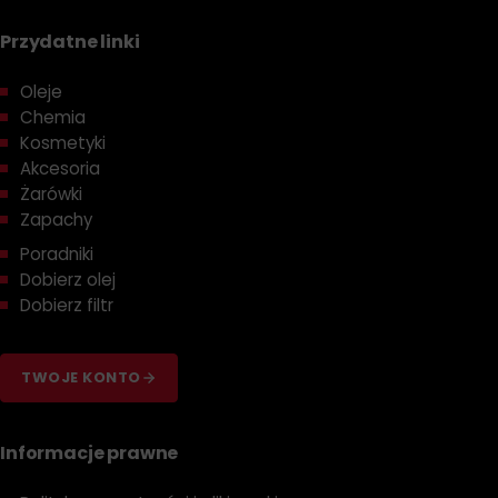
Przydatne linki
Norma Fiat 9.55535-Z2:
Oleje
Pełna Ochrona:
Oleje spełniające wymagania
Chemia
9.55535-Z2 zapewniają doskonałą ochronę przed
Kosmetyki
typowymi zagrożeniami dla silników, takimi jak zużycie,
Akcesoria
korozja czy nagromadzenie osadów, chroniąc
Żarówki
skomplikowane mechanizmy i zapewniając długą
Zapachy
żywotność jednostki napędowej.
Poradniki
Zachowanie:
Formuły olejowe spełniające standard
Dobierz olej
są zaprojektowane w różnorodnych warunkach
Dobierz filtr
eksploatacyjnych utrzymywać stałą lepkość,
gwarantując optymalne smarowanie silnika.
Przeciwdziałanie utlenianiu:
Składniki używane w
TWOJE KONTO
olejach przeciwdziałają procesom utleniania, pozwala
na wydłużenie okresu między kolejnymi wymianami
Informacje prawne
oleju i zabezpiecza przed przedwczesnym starzeniem
się oleju.