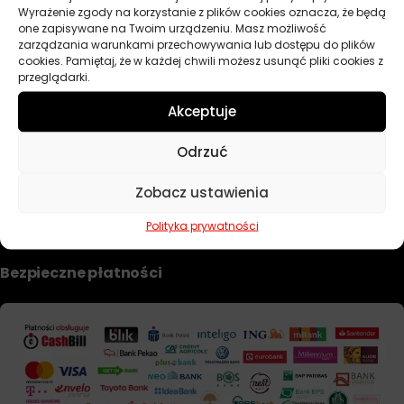
Wyrażenie zgody na korzystanie z plików cookies oznacza, że będą
Dobierz filtr
one zapisywane na Twoim urządzeniu. Masz możliwość
zarządzania warunkami przechowywania lub dostępu do plików
cookies. Pamiętaj, że w każdej chwili możesz usunąć pliki cookies z
przeglądarki.
TWOJE KONTO
Akceptuje
Informacje prawne
Odrzuć
Polityka prywatności i pliki cookie
Zobacz ustawienia
Regulamin sklepu
Formularz zwrotu i reklamacji
Polityka prywatności
Bezpieczne płatności