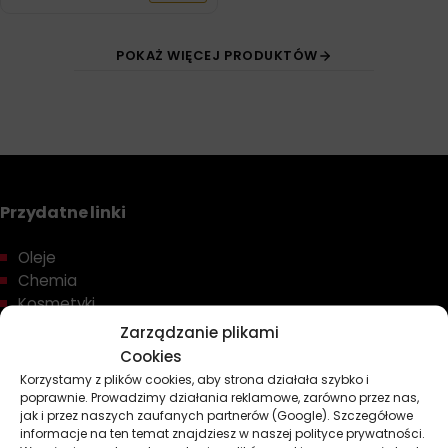
POKAŻ WIĘCEJ PRODUKTÓW
Przydatne linki
Oleje
Chemia
Kosmetyki
Akcesoria
Zarządzanie plikami
Żarówki
Cookies
Zapachy
Korzystamy z plików cookies, aby strona działała szybko i
poprawnie. Prowadzimy działania reklamowe, zarówno przez nas,
Poradniki
jak i przez naszych zaufanych partnerów (Google). Szczegółowe
Dobierz olej
informacje na ten temat znajdziesz w naszej polityce prywatności.