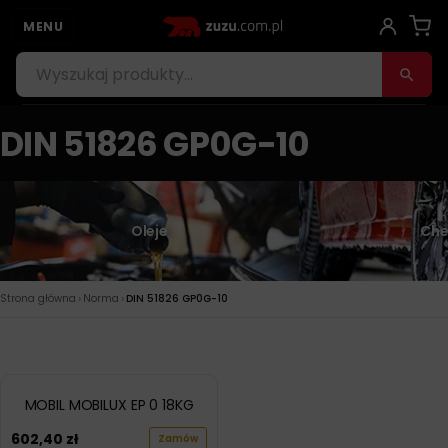
MENU
DIN 51826 GP0G-10
Oleje
Che
›
›
Strona główna
Norma
DIN 51826 GP0G-10
MOBIL MOBILUX EP 0 18KG
602,40
zł
Zamów