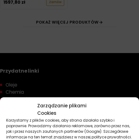
1597,80
zł
Zamów
POKAŻ WIĘCEJ PRODUKTÓW
Przydatne linki
Oleje
Chemia
Kosmetyki
Zarządzanie plikami
Akcesoria
Cookies
Żarówki
Zapachy
Korzystamy z plików cookies, aby strona działała szybko i
poprawnie. Prowadzimy działania reklamowe, zarówno przez nas,
Poradniki
jak i przez naszych zaufanych partnerów (Google). Szczegółowe
Dobierz olej
informacje na ten temat znajdziesz w naszej polityce prywatności.