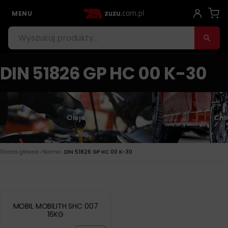
MENU
DIN 51826 GP HC 00 K-30
Oleje
Che
›
›
Strona główna
Norma
DIN 51826 GP HC 00 K-30
MOBIL MOBILITH SHC 007
16KG