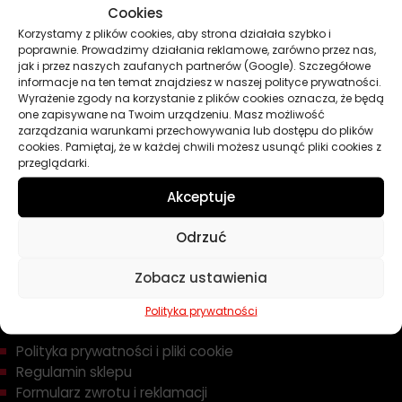
Cookies
Oleje
Korzystamy z plików cookies, aby strona działała szybko i
Chemia
poprawnie. Prowadzimy działania reklamowe, zarówno przez nas,
Kosmetyki
jak i przez naszych zaufanych partnerów (Google). Szczegółowe
Akcesoria
informacje na ten temat znajdziesz w naszej polityce prywatności.
Wyrażenie zgody na korzystanie z plików cookies oznacza, że będą
Żarówki
one zapisywane na Twoim urządzeniu. Masz możliwość
Zapachy
zarządzania warunkami przechowywania lub dostępu do plików
cookies. Pamiętaj, że w każdej chwili możesz usunąć pliki cookies z
Poradniki
przeglądarki.
Dobierz olej
Dobierz filtr
Akceptuje
Odrzuć
TWOJE KONTO
Zobacz ustawienia
Informacje prawne
Polityka prywatności
Polityka prywatności i pliki cookie
Regulamin sklepu
Formularz zwrotu i reklamacji