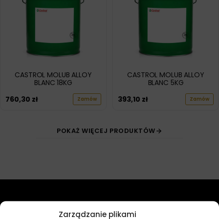
CASTROL MOLUB ALLOY
CASTROL MOLUB ALLOY
BLANC 18KG
BLANC 5KG
760,30
zł
393,10
zł
Zamów
Zamów
POKAŻ WIĘCEJ PRODUKTÓW
Przydatne linki
Zarządzanie plikami