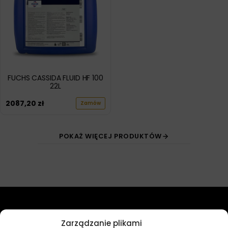
FUCHS CASSIDA FLUID HF 100
22L
2087,20
zł
Zamów
POKAŻ WIĘCEJ PRODUKTÓW
Przydatne linki
Zarządzanie plikami