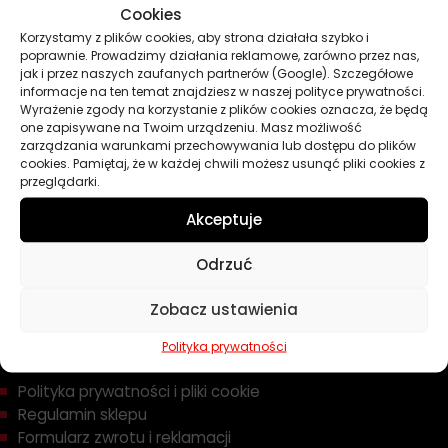
Cookies
Oleje
Korzystamy z plików cookies, aby strona działała szybko i
Chemia
poprawnie. Prowadzimy działania reklamowe, zarówno przez nas,
Kosmetyki
jak i przez naszych zaufanych partnerów (Google). Szczegółowe
Akcesoria
informacje na ten temat znajdziesz w naszej polityce prywatności.
Wyrażenie zgody na korzystanie z plików cookies oznacza, że będą
Żarówki
one zapisywane na Twoim urządzeniu. Masz możliwość
Zapachy
zarządzania warunkami przechowywania lub dostępu do plików
cookies. Pamiętaj, że w każdej chwili możesz usunąć pliki cookies z
Poradniki
przeglądarki.
Dobierz olej
Dobierz filtr
Akceptuje
Odrzuć
TWOJE KONTO
Zobacz ustawienia
Informacje prawne
Polityka prywatności
Polityka prywatności i pliki cookie
Regulamin sklepu
Formularz zwrotu i reklamacji