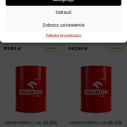
Odrzuć
Zobacz ustawienia
Polityka prywatności
ROTOR HYDRAULIC HL 32 20L
ORLEN HYDROL L-HL 68 20L
183,80
zł
243,00
zł
Zamów
Zamów
ORLEN HYDROL L-HL 46 205L
ORLEN HYDROL L-HL 68 205L