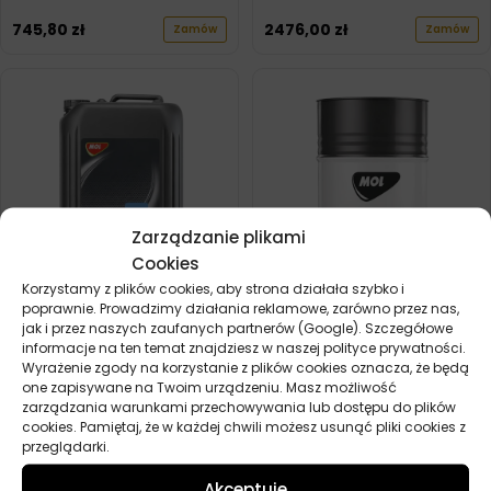
745,80
zł
2476,00
zł
Zamów
Zamów
Zarządzanie plikami
Cookies
Korzystamy z plików cookies, aby strona działała szybko i
poprawnie. Prowadzimy działania reklamowe, zarówno przez nas,
MOL TCL 46 10L
MOL TCL 68 180KG
jak i przez naszych zaufanych partnerów (Google). Szczegółowe
informacje na ten temat znajdziesz w naszej polityce prywatności.
121,70
zł
2404,20
zł
Zamów
Zamów
Wyrażenie zgody na korzystanie z plików cookies oznacza, że będą
one zapisywane na Twoim urządzeniu. Masz możliwość
zarządzania warunkami przechowywania lub dostępu do plików
cookies. Pamiętaj, że w każdej chwili możesz usunąć pliki cookies z
przeglądarki.
Akceptuje