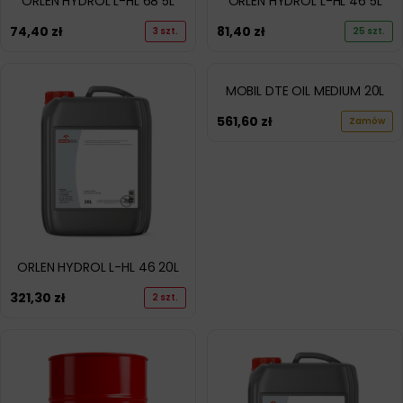
ORLEN HYDROL L-HL 68 5L
ORLEN HYDROL L-HL 46 5L
74,40
zł
81,40
zł
3 szt.
25 szt.
MOBIL DTE OIL MEDIUM 20L
561,60
zł
Zamów
ORLEN HYDROL L-HL 46 20L
321,30
zł
2 szt.