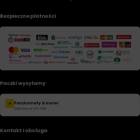
utlenianiem lub inne specyficzne właściwości. W takich
przypadkach warto zwrócić uwagę na inne części normy DIN
Bezpieczne płatności
51524 lub inne odpowiednie specyfikacje. Jak zawsze,
ważne jest, aby kierować się zaleceniami producenta
sprzętu przy wyborze odpowiedniego oleju.
Paczki wysyłamy
Paczkomaty & kurier
P
Dostawa w 24–48h
Kontakt i obsługa