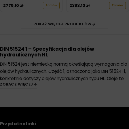
2775,10
zł
2383,10
zł
Zamów
Zamów
POKAŻ WIĘCEJ PRODUKTÓW
DIN 51524 1 – Specyfikacja dla olejów
hydraulicznych HL
DIN 51524 jest niemiecką normą określającą wymagania dla
olejów hydraulicznych. Część 1, oznaczona jako DIN 51524-1,
konkretnie dotyczy olejów hydraulicznych typu HL. Oleje te
ZOBACZ WIĘCEJ
są używane w wielu systemach hydraulicznych, gdzie
wymagana jest ochrona przed zużyciem oraz korozją, ale
nie jest potrzebna ochrona przed utlenianiem.
Cechy olejów HL zgodnych z DIN 51524 1
:
Przydatne linki
Ochrona przed Zużyciem
: Oleje HL zapewniają