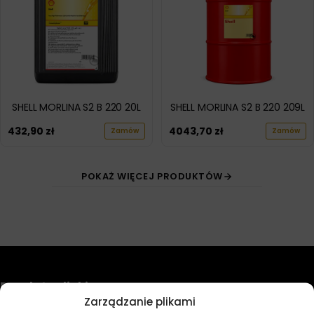
SHELL MORLINA S2 B 220 20L
SHELL MORLINA S2 B 220 209L
432,90
zł
4043,70
zł
Zamów
Zamów
POKAŻ WIĘCEJ PRODUKTÓW
Przydatne linki
Zarządzanie plikami