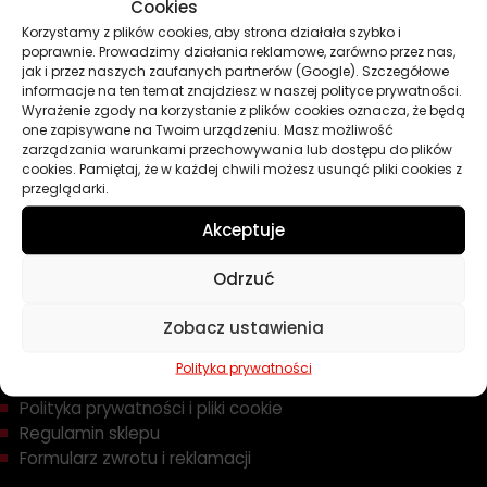
Oleje
Cookies
Chemia
Korzystamy z plików cookies, aby strona działała szybko i
poprawnie. Prowadzimy działania reklamowe, zarówno przez nas,
Kosmetyki
jak i przez naszych zaufanych partnerów (Google). Szczegółowe
Akcesoria
informacje na ten temat znajdziesz w naszej polityce prywatności.
Żarówki
Wyrażenie zgody na korzystanie z plików cookies oznacza, że będą
Zapachy
one zapisywane na Twoim urządzeniu. Masz możliwość
zarządzania warunkami przechowywania lub dostępu do plików
Poradniki
cookies. Pamiętaj, że w każdej chwili możesz usunąć pliki cookies z
Dobierz olej
przeglądarki.
Dobierz filtr
Akceptuje
Odrzuć
TWOJE KONTO
Zobacz ustawienia
Informacje prawne
Polityka prywatności
Polityka prywatności i pliki cookie
Regulamin sklepu
Formularz zwrotu i reklamacji