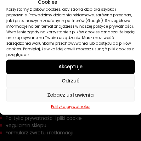
Oleje
Cookies
Chemia
Korzystamy z plików cookies, aby strona działała szybko i
poprawnie. Prowadzimy działania reklamowe, zarówno przez nas,
Kosmetyki
jak i przez naszych zaufanych partnerów (Google). Szczegółowe
Akcesoria
informacje na ten temat znajdziesz w naszej polityce prywatności.
Żarówki
Wyrażenie zgody na korzystanie z plików cookies oznacza, że będą
Zapachy
one zapisywane na Twoim urządzeniu. Masz możliwość
zarządzania warunkami przechowywania lub dostępu do plików
Poradniki
cookies. Pamiętaj, że w każdej chwili możesz usunąć pliki cookies z
Dobierz olej
przeglądarki.
Dobierz filtr
Akceptuje
Odrzuć
TWOJE KONTO
Zobacz ustawienia
Informacje prawne
Polityka prywatności
Polityka prywatności i pliki cookie
Regulamin sklepu
Formularz zwrotu i reklamacji