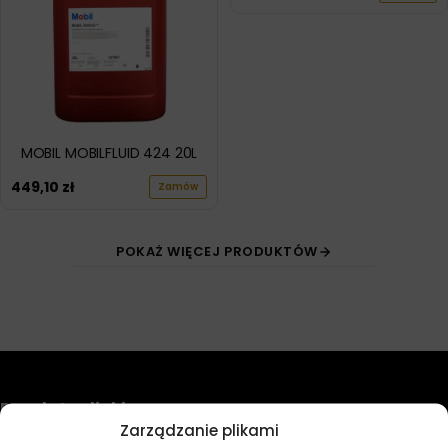
MOBIL MOBILFLUID 424 20L
449,10
zł
Zamów
POKAŻ WIĘCEJ PRODUKTÓW
Przydatne linki
Zarządzanie plikami