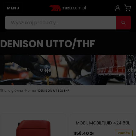
MENU
DENISON UTTO/THF
Oleje
Che
›
›
Strona główna
Norma
DENISON UTTO/THF
MOBIL MOBILFLUID 424 60L
1158,40
zł
Zamów