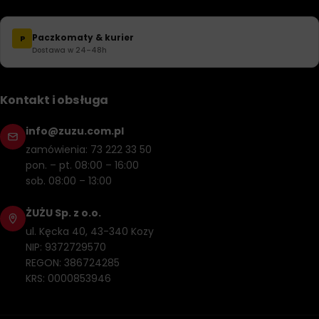
Paczkomaty & kurier
P
Dostawa w 24–48h
Kontakt i obsługa
info@zuzu.com.pl
zamówienia: 73 222 33 50
pon. – pt. 08:00 – 16:00
sob. 08:00 – 13:00
ŻUŻU Sp. z o.o.
ul. Kęcka 40, 43-340 Kozy
NIP: 9372729570
REGON: 386724285
KRS: 0000853946