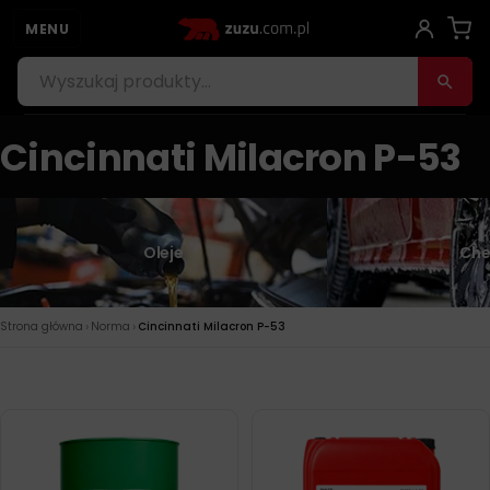
MENU
Cincinnati Milacron P-53
Oleje
Che
›
›
Strona główna
Norma
Cincinnati Milacron P-53