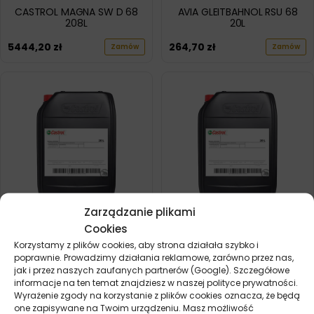
CASTROL MAGNA SW D 68
AVIA GLEITBAHNOL RSU 68
208L
20L
5444,20
zł
264,70
zł
Zamów
Zamów
Zarządzanie plikami
Cookies
CASTROL MAGNA SW D 68
CASTROL MAGNA SW D 32
20L
20L
Korzystamy z plików cookies, aby strona działała szybko i
poprawnie. Prowadzimy działania reklamowe, zarówno przez nas,
590,80
zł
619,40
zł
Zamów
Zamów
jak i przez naszych zaufanych partnerów (Google). Szczegółowe
informacje na ten temat znajdziesz w naszej polityce prywatności.
Wyrażenie zgody na korzystanie z plików cookies oznacza, że będą
one zapisywane na Twoim urządzeniu. Masz możliwość
POKAŻ WIĘCEJ PRODUKTÓW