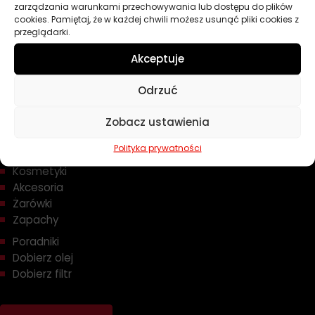
zarządzania warunkami przechowywania lub dostępu do plików
cookies. Pamiętaj, że w każdej chwili możesz usunąć pliki cookies z
przeglądarki.
Akceptuje
Odrzuć
Przydatne linki
Zobacz ustawienia
Oleje
Polityka prywatności
Chemia
Kosmetyki
Akcesoria
Żarówki
Zapachy
Poradniki
Dobierz olej
Dobierz filtr