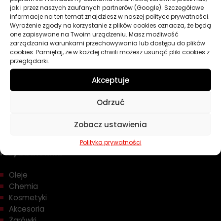
jak i przez naszych zaufanych partnerów (Google). Szczegółowe
informacje na ten temat znajdziesz w naszej polityce prywatności.
Chrysler MS-10725 – Ochrona dla silników
Wyrażenie zgody na korzystanie z plików cookies oznacza, że będą
Chryslera
one zapisywane na Twoim urządzeniu. Masz możliwość
zarządzania warunkami przechowywania lub dostępu do plików
Chrysler MS-10725 to specyfikacja oleju silnikowego
cookies. Pamiętaj, że w każdej chwili możesz usunąć pliki cookies z
przeglądarki.
stworzona przez Chryslera, jednego z wiodących
producentów samochodów. Zaprojektowana z myślą o
Akceptuje
ZOBACZ WIĘCEJ
wysokiej wydajności i ochronie silników, specyfikacja ta
stawia rygorystyczne wymagania, które muszą zostać
Odrzuć
spełnione przez oleje, aby zapewnić maksymalne osiągi i
Zobacz ustawienia
trwałość silnika w różnorodnych warunkach eksploatacji.
Polityka prywatności
Przydatne linki
Charakterystyka oleju Chrysler MS-10725:
Wysoka Wydajność
: Oleje spełniające normę MS-
Oleje
10725 gwarantują doskonałą smarowność, chroniąc
Chemia
Kosmetyki
silnik przed nadmiernym zużyciem i tworzeniem się
Akcesoria
osadów.
Żarówki