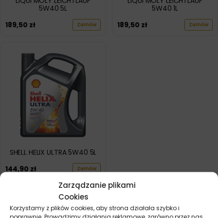
LIQUI MOLY LEICHTLAUF
LIQUI MOLY LEICHTLAUF
5W40 5L
5W40 1L
189,50
zł
189,50
zł
Zamów
Zamów
SHELL HELIX ULTRA 5W40 5L
144,90
zł
Zamów
Zarządzanie plikami
Cookies
POKAŻ WIĘCEJ PRODUKTÓW
Korzystamy z plików cookies, aby strona działała szybko i
poprawnie. Prowadzimy działania reklamowe, zarówno przez nas,