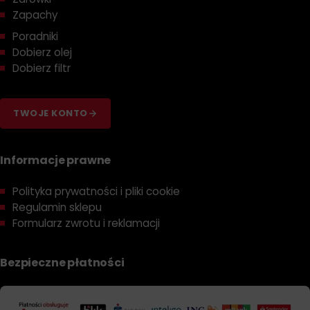
Ochrona w Ekstremalnych Temperaturach
:
Zapachy
Zapewniają optymalne właściwości smarujące w
Poradniki
szerokim zakresie temperatur, od mroźnych poranków
Dobierz olej
po gorące dni.
Dobierz filtr
Zabezpieczenie przed Korozją
: Formuła
zapewniająca ochronę przed korozją kluczowych
komponentów silnika.
TWOJE KONTO
Odporność
: Ochrona przed degradacją oleju, co
przedłuża okresy między wymianami i pomaga
zachować stałe osiągi silnika.
Informacje prawne
Zgodność z Materiałami
: Oleje te są zgodne z
Polityka prywatności i pliki cookie
uszczelkami i innymi komponentami silnika, co
Regulamin sklepu
zapobiega wyciekom i uszkodzeniom.
Formularz zwrotu i reklamacji
Wykorzystując oleje zgodne z normą Chrysler MS-10725,
właściciele i użytkownicy samochodów marki Chrysler mogą
Bezpieczne płatności
być pewni, że ich pojazdy są odpowiednio chronione i są w
stanie dostarczyć optymalną wydajność przez długi czas.