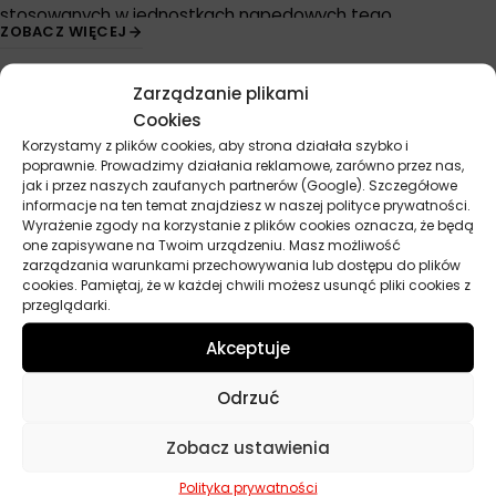
stosowanych w jednostkach napędowych tego
ZOBACZ WIĘCEJ
producenta. Standard ten powstał w 1998 roku jako
odpowiedź na rosnące wymagania techniczne
Zarządzanie plikami
nowoczesnych silników niemieckiej marki. BMW Longlife 98
Cookies
ustanawia podstawowe parametry dla środków smarnych
Korzystamy z plików cookies, aby strona działała szybko i
zapewniających prawidłową pracę silników benzynowych
poprawnie. Prowadzimy działania reklamowe, zarówno przez nas,
oraz Diesla.
Przydatne linki
jak i przez naszych zaufanych partnerów (Google). Szczegółowe
informacje na ten temat znajdziesz w naszej polityce prywatności.
W przeciwieństwie do późniejszych norm BMW, specyfikacja
Wyrażenie zgody na korzystanie z plików cookies oznacza, że będą
Oleje
one zapisywane na Twoim urządzeniu. Masz możliwość
Longlife 98 nie zakładała jeszcze wydłużonych interwałów
Chemia
zarządzania warunkami przechowywania lub dostępu do plików
między wymianami oleju. Standard ten był prekursorem dla
Kosmetyki
cookies. Pamiętaj, że w każdej chwili możesz usunąć pliki cookies z
następnych, bardziej rygorystycznych norm takich jak
BMW
przeglądarki.
Akcesoria
Longlife 01
,
BMW Longlife 04
czy najnowszych specyfikacji
Żarówki
Akceptuje
FE+.
Zapachy
Oleje silnikowe
spełniające wymogi BMW Longlife 98
muszą charakteryzować się
odpowiednią stabilnością
Poradniki
Odrzuć
termiczną i odpornością na utlenianie
, co było
Dobierz olej
znaczącym krokiem naprzód względem wcześniejszych
Dobierz filtr
Zobacz ustawienia
standardów rynkowych.
Polityka prywatności