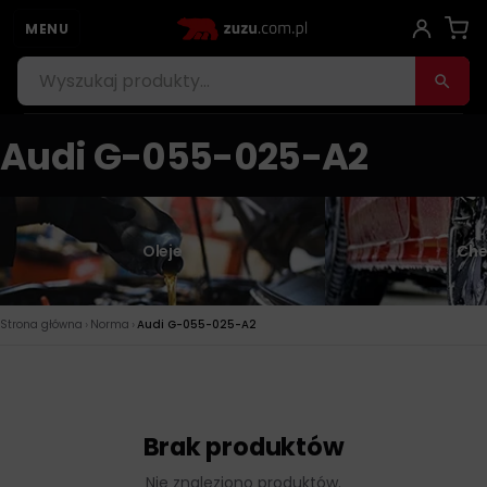
MENU
Audi G-055-025-A2
Oleje
Che
›
›
Strona główna
Norma
Audi G-055-025-A2
Brak produktów
Nie znaleziono produktów.