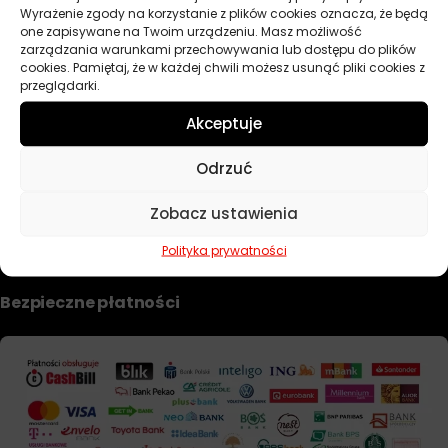
Wyrażenie zgody na korzystanie z plików cookies oznacza, że będą
Dobierz filtr
one zapisywane na Twoim urządzeniu. Masz możliwość
zarządzania warunkami przechowywania lub dostępu do plików
cookies. Pamiętaj, że w każdej chwili możesz usunąć pliki cookies z
przeglądarki.
TWOJE KONTO
Akceptuje
Informacje prawne
Odrzuć
Polityka prywatności i pliki cookie
Zobacz ustawienia
Regulamin sklepu
Formularz zwrotu i reklamacji
Polityka prywatności
Bezpieczne płatności