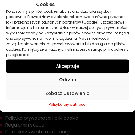
Cookies
Oleje
Korzystamy z plików cookies, aby strona działała szybko i
Chemia
poprawnie. Prowadzimy działania reklamowe, zarówno przez nas,
Kosmetyki
jak i przez naszych zaufanych partnerów (Google). Szczegółowe
Akcesoria
informacje na ten temat znajdziesz w naszej polityce prywatności.
Wyrażenie zgody na korzystanie z plików cookies oznacza, że będą
Żarówki
one zapisywane na Twoim urządzeniu. Masz możliwość
Zapachy
zarządzania warunkami przechowywania lub dostępu do plików
cookies. Pamiętaj, że w każdej chwili możesz usunąć pliki cookies z
Poradniki
przeglądarki.
Dobierz olej
Dobierz filtr
Akceptuje
Odrzuć
TWOJE KONTO
Zobacz ustawienia
Informacje prawne
Polityka prywatności
Polityka prywatności i pliki cookie
Regulamin sklepu
Formularz zwrotu i reklamacji