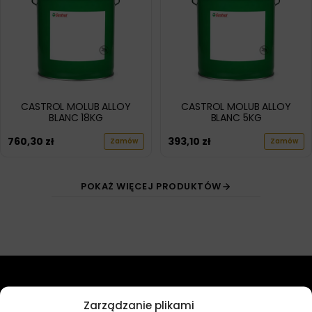
CASTROL MOLUB ALLOY
CASTROL MOLUB ALLOY
BLANC 18KG
BLANC 5KG
760,30
zł
393,10
zł
Zamów
Zamów
POKAŻ WIĘCEJ PRODUKTÓW
Przydatne linki
Zarządzanie plikami