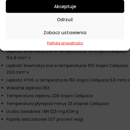
Akceptuje
API SERVICE SP
FIAT 9.55535-H3
Odrzuć
Parametry techniczne
Zobacz ustawienia
Klasa lepkości SAE J 300 10W60
Gęstość w temperaturze 20 stopni Celsjusza 0,850 g cm3
Polityka prywatności
Lepkość kinematyczna w temperaturze 40 stopni Celsjusza
154,9 mm² s
Lepkość kinematyczna w temperaturze 100 stopni Celsjusza
23,6 mm² s
Lepkość HTHS w temperaturze 150 stopni Celsjusza 5,8 mPa s
Wskaźnik lepkości 183
Temperatura zapłonu 228 stopni Celsjusza
Temperatura płynięcia minus 33 stopnie Celsjusza
Liczba zasadowa TBN 12,5 mg KOH g
Popioły siarczanowe 1,07 procent wagi