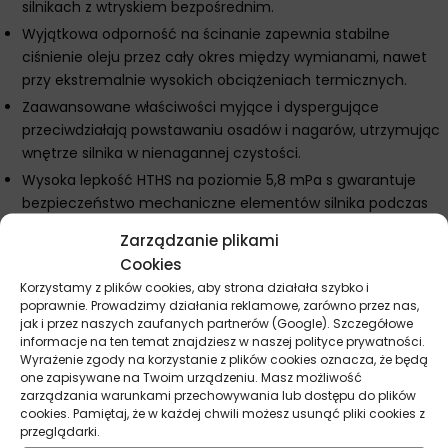
silnikach z wtryskiem bezpośrednim.
Wyjątkowa odporność na ścinanie zapewnia stabilne
ciśnienie oleju przez cały okres między wymianami, nawet
przy ekstremalnie wysokich obciążeniach termicznych.
Zaawansowane właściwości myjące i dyspergujące
przeciwdziałają powstawaniu osadów i nagarów, utrzymując
wnętrze silnika w nienagannej czystości.
Wysoka lepkość HTHS na poziomie 5,8 mPa s gwarantuje
bezpieczeństwo mechaniczne elementów silnika podczas
intensywnej jazdy torowej i sportowej.
Zarządzanie plikami
Doskonała odporność na utlenianie pozwala na zachowanie
Cookies
optymalnych parametrów smarnych przy bardzo wysokich
Korzystamy z plików cookies, aby strona działała szybko i
temperaturach pracy.
poprawnie. Prowadzimy działania reklamowe, zarówno przez nas,
jak i przez naszych zaufanych partnerów (Google). Szczegółowe
Pełna mieszalność z innymi olejami syntetycznymi i
informacje na ten temat znajdziesz w naszej polityce prywatności.
mineralnymi umożliwia łatwe uzupełnianie stanów
Wyrażenie zgody na korzystanie z plików cookies oznacza, że będą
serwisowych.
one zapisywane na Twoim urządzeniu. Masz możliwość
zarządzania warunkami przechowywania lub dostępu do plików
Spełnia wymagania
cookies. Pamiętaj, że w każdej chwili możesz usunąć pliki cookies z
przeglądarki.
ACEA A3 B4