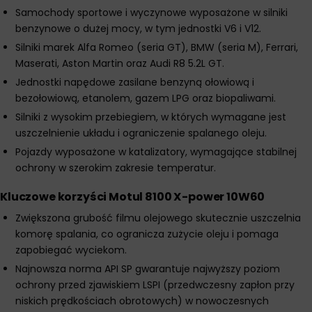
Samochody sportowe i wyczynowe wyposażone w silniki
benzynowe o dużej mocy, w tym jednostki V6 i V12.
Silniki marek Alfa Romeo (seria GT), BMW (seria M), Ferrari,
Maserati, Aston Martin oraz Audi R8 5.2L GT.
Jednostki napędowe zasilane benzyną ołowiową i
bezołowiową, etanolem, gazem LPG oraz biopaliwami.
Silniki z wysokim przebiegiem, w których wymagane jest
uszczelnienie układu i ograniczenie spalanego oleju.
Pojazdy wyposażone w katalizatory, wymagające stabilnej
ochrony w szerokim zakresie temperatur.
Kluczowe korzyści Motul 8100 X-power 10W60
Zwiększona grubość filmu olejowego skutecznie uszczelnia
komorę spalania, co ogranicza zużycie oleju i pomaga
zapobiegać wyciekom.
Najnowsza norma API SP gwarantuje najwyższy poziom
ochrony przed zjawiskiem LSPI (przedwczesny zapłon przy
niskich prędkościach obrotowych) w nowoczesnych