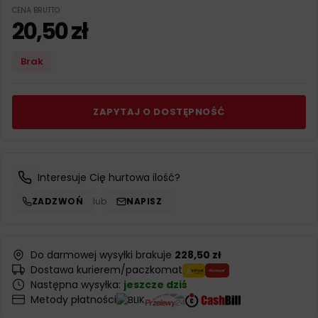
CENA BRUTTO
20,50
zł
Brak
ZAPYTAJ O DOSTĘPNOŚĆ
Interesuje Cię hurtowa ilość?
ZADZWOŃ
lub
NAPISZ
Do darmowej wysyłki brakuje
228,50 zł
Dostawa kurierem/paczkomat
Następna wysyłka:
jeszcze dziś
Metody płatności