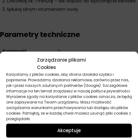
Odczekaj ok. 1 minutę – Nie dopuść do wyschnięcia karoserii
Spłukaj silnym strumieniem wody
Parametry techniczne
Pojemność
1 l
Zarządzanie plikami
Producent
Moje Auto
Cookies
Korzystamy z plików cookies, aby strona działała szybko i
poprawnie. Prowadzimy działania reklamowe, zarówno przez nas,
jak i przez naszych zaufanych partnerów (Google). Szczegółowe
Opinie
informacje na ten temat znajdziesz w naszej polityce prywatności.
Wyrażenie zgody na korzystanie z plików cookies oznacza, że będą
Na razie nie ma opinii o produkcie.
one zapisywane na Twoim urządzeniu. Masz możliwość
zarządzania warunkami przechowywania lub dostępu do plików
Dodaj opinię
cookies. Pamiętaj, że w każdej chwili możesz usunąć pliki cookies z
przeglądarki.
Twoja ocena
*
Akceptuje