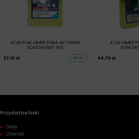
ATAS PLAK DIMER PIANA AKTYWNA
ATAS DIMER 
KONCENTRAT 1KG
KONCEN
27,10
zł
44,70
zł
28 szt.
Przydatne linki
Oleje
Chemia