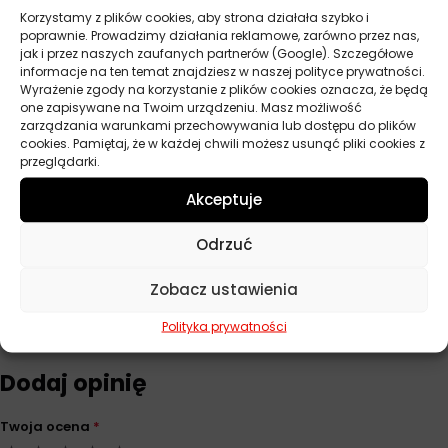
Korzystamy z plików cookies, aby strona działała szybko i
poprawnie. Prowadzimy działania reklamowe, zarówno przez nas,
Parametry techniczne
jak i przez naszych zaufanych partnerów (Google). Szczegółowe
informacje na ten temat znajdziesz w naszej polityce prywatności.
Wyrażenie zgody na korzystanie z plików cookies oznacza, że będą
Producent
Mobil
one zapisywane na Twoim urządzeniu. Masz możliwość
zarządzania warunkami przechowywania lub dostępu do plików
Pojemność
20 l
cookies. Pamiętaj, że w każdej chwili możesz usunąć pliki cookies z
przeglądarki.
Lepkość
ISO VG 32
Akceptuje
Norma
DIN 51506 VDL
Odrzuć
Zobacz ustawienia
Opinie
Polityka prywatności
Na razie nie ma opinii o produkcie.
Dodaj opinię
Twoja ocena
*