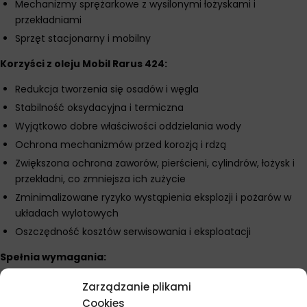
Mechanizmy sprężarkowe z wysilonymi łożyskami i
przekładniami
Sprzęt stacjonarny i mobilny
Korzyści z oleju Mobil Rarus 424:
Redukcja tworzenia się osadów i węgla
Stabilność oksydacyjna i termiczna
Wyjątkowo dobre właściwości oddzielania wody
Ochrona mechanizmów przed korozją i rdzą
Zwiększona ochrona zaworów, pierścieni, cylindrów, łożysk i
przekładni, co zmniejsza ich zużycie
Zminimalizowane ryzyko wystąpienia eksplozji i pożarów w
układach wylotowych
Oszczędność kosztów serwisowania i eksploatacji
Spełnia wymagania:
ISO VG: 32
Zarządzanie plikami
Cookies