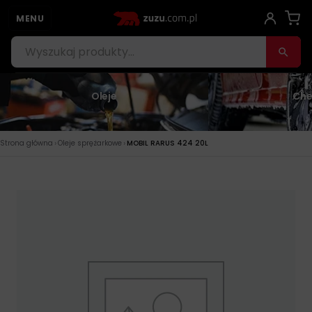
MENU
Oleje
Che
›
›
Strona główna
Oleje sprężarkowe
MOBIL RARUS 424 20L