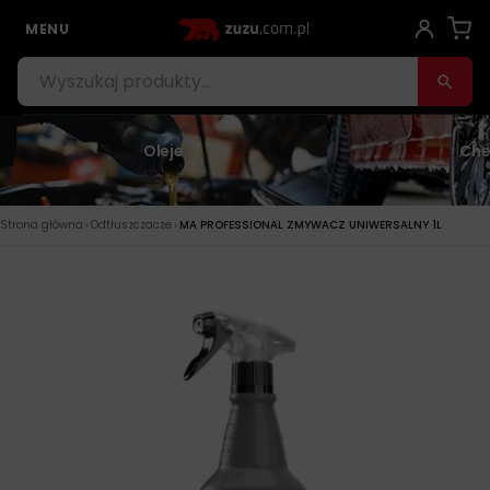
MENU
Oleje
Che
›
›
Strona główna
Odtłuszczacze
MA PROFESSIONAL ZMYWACZ UNIWERSALNY 1L