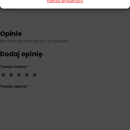
Polityka prywatności
Pojemność
1 l
Opinie
Na razie nie ma opinii o produkcie.
Dodaj opinię
Twoja ocena
*
Twoja opinia
*