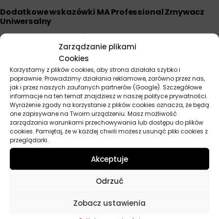
Dodatkowe wskazówki MA Professional Zmywacz
Uniwersalny
Przed użyciem na delikatnych powierzchniach wykonaj
Zarządzanie plikami
próbę na niewielkim, niewidocznym fragmencie.
Cookies
Nie stosuj na powierzchniach wrażliwych na rozpuszczalniki,
Korzystamy z plików cookies, aby strona działała szybko i
takich jak niektóre tworzywa sztuczne czy guma.
poprawnie. Prowadzimy działania reklamowe, zarówno przez nas,
Używaj rękawic ochronnych i okularów podczas pracy z
jak i przez naszych zaufanych partnerów (Google). Szczegółowe
preparatem.
informacje na ten temat znajdziesz w naszej polityce prywatności.
Wyrażenie zgody na korzystanie z plików cookies oznacza, że będą
Przechowuj produkt w chłodnym, suchym miejscu, z dala od
one zapisywane na Twoim urządzeniu. Masz możliwość
źródeł ciepła i ognia.
zarządzania warunkami przechowywania lub dostępu do plików
cookies. Pamiętaj, że w każdej chwili możesz usunąć pliki cookies z
W przypadku czyszczenia elementów elektrycznych upewnij
przeglądarki.
się, że są odłączone od zasilania.
Akceptuje
Odrzuć
Parametry techniczne
Zobacz ustawienia
Producent
MA Professional