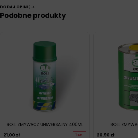
DODAJ OPINIĘ
Podobne produkty
BOLL ZMYWACZ UNIWERSALNY 400ML
BOLL ZMYWAC
21,00
zł
20,90
zł
1 szt.