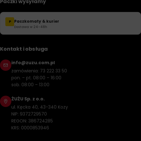
Paczki wysyłamy
Paczkomaty & kurier
P
Dostawa w 24–48h
Kontakt i obsługa
info@zuzu.com.pl
zamówienia: 73 222 33 50
pon. – pt. 08:00 – 16:00
sob. 08:00 – 13:00
ŻUŻU Sp. z o.o.
ul. Kęcka 40, 43-340 Kozy
NIP: 9372729570
REGON: 386724285
KRS: 0000853946