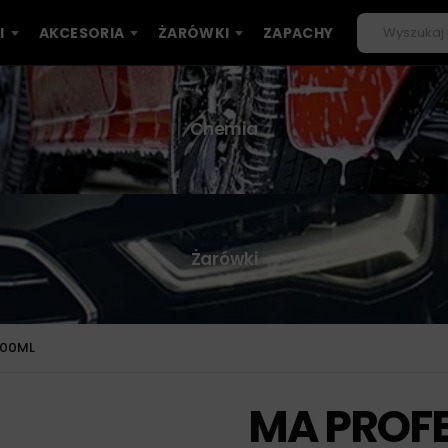
I
AKCESORIA
ŻARÓWKI
ZAPACHY
Chemia
Żarówki
300ML
MA PROF