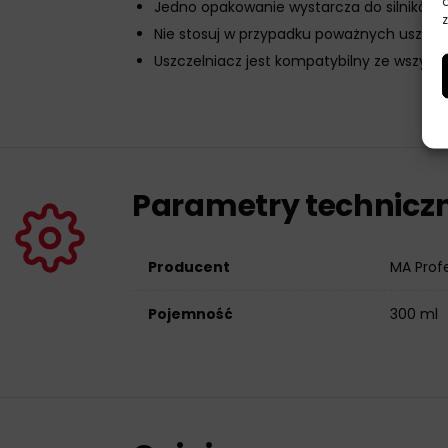
Jedno opakowanie wystarcza do silników o
z
Nie stosuj w przypadku poważnych uszkod
Uszczelniacz jest kompatybilny ze wszystk
Parametry technicz
Producent
MA Prof
Pojemność
300 ml