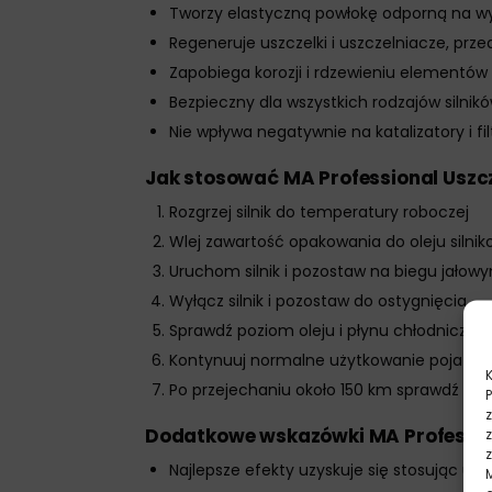
Tworzy elastyczną powłokę odporną na wys
Regeneruje uszczelki i uszczelniacze, prz
Zapobiega korozji i rdzewieniu elementów s
Bezpieczny dla wszystkich rodzajów silnik
Nie wpływa negatywnie na katalizatory i fi
Jak stosować MA Professional Uszcz
Rozgrzej silnik do temperatury roboczej
Wlej zawartość opakowania do oleju silni
Uruchom silnik i pozostaw na biegu jałow
Wyłącz silnik i pozostaw do ostygnięcia
Sprawdź poziom oleju i płynu chłodniczego
Kontynuuj normalne użytkowanie pojazdu,
Po przejechaniu około 150 km sprawdź po
Dodatkowe wskazówki MA Profession
Najlepsze efekty uzyskuje się stosując us