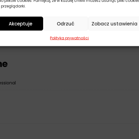
do plików cookies. Pamiętaj, że w każdej chwili możesz usunąć pliki cookie
 pojemności do 6 litrów.
 przeglądarki.
zeń mechanicznych silnika.
imi rodzajami olejów silnikowych i płynów chłodniczych.
Akceptuje
Odrzuć
Zobacz ustawienia
Polityka prywatności
ne
essional