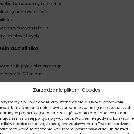
okie temperatury i ciśnienie
edłużając ich żywotność
ilnika
ów benzynowych i diesla
ltry cząstek stałych
elniacz Silnika
kowego lub płynu chłodniczego
ym przez 15-20 minut
Zarządzanie plikami Cookies
, uzupełnij w razie potrzeby
 unikając gwałtownych przyspieszeń przez pierwsze 150 km
Korzystamy z plików cookies, aby strona działała szybko i poprawnie.
nownie szczelność układu
Prowadzimy działania reklamowe, zarówno przez nas, jak i przez naszych
zaufanych partnerów (Google). Szczegółowe informacje na ten temat
al Uszczelniacz Silnika
znajdziesz w naszej polityce prywatności. Wyrażenie zgody na korzystanie
z plików cookies oznacza, że będą one zapisywane na Twoim urządzeniu.
zczelniacz przy pierwszych oznakach nieszczelności.
Masz możliwość zarządzania warunkami przechowywania lub dostępu