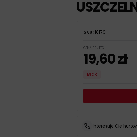
USZCZELN
SKU:
18179
CENA BRUTTO
19,60
zł
Brak
Interesuje Cię hurto