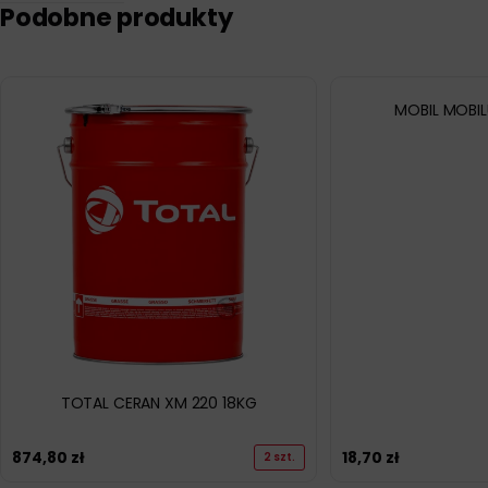
Podobne produkty
MOBIL MOBIL
TOTAL CERAN XM 220 18KG
874,80
zł
18,70
zł
2 szt.