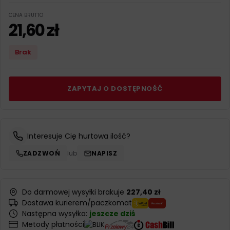
CENA BRUTTO
21,60
zł
Brak
ZAPYTAJ O DOSTĘPNOŚĆ
Interesuje Cię hurtowa ilość?
ZADZWOŃ
lub
NAPISZ
Do darmowej wysyłki brakuje
227,40 zł
Dostawa kurierem/paczkomat
Następna wysyłka:
jeszcze dziś
Metody płatności