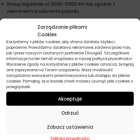
Stosuj regularnie co 5000-10000 km lub zgodnie z
zaleceniami producenta pojazdu
Unikaj nadmiernego stosowania preparatu, gdyż może to
Zarządzanie plikami
prowadzić do poślizgu paska
Cookies
Nie stosuj na paski zębate lub wielorowkowe
Korzystamy z plików cookies, aby strona działała szybko i
Przechowuj w suchym i chłodnym miejscu, z dala od źródeł
poprawnie. Prowadzimy działania reklamowe, zarówno przez nas,
ciepła i ognia
jak i przez naszych zaufanych partnerów (Google). Szczegółowe
informacje na ten temat znajdziesz w naszej polityce prywatności.
W przypadku silnie zużytych lub uszkodzonych pasków,
Wyrażenie zgody na korzystanie z plików cookies oznacza, że będą
wymień je na nowe
one zapisywane na Twoim urządzeniu. Masz możliwość
Stosuj w dobrze wentylowanych pomieszczeniach, unikając
zarządzania warunkami przechowywania lub dostępu do plików
cookies. Pamiętaj, że w każdej chwili możesz usunąć pliki cookies z
wdychania oparów
przeglądarki.
Akceptuje
Parametry techniczne
Odrzuć
Producent
MA Professional
Zobacz ustawienia
Pojemność
400 ml
Polityka prywatności