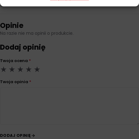
Opinie
Na razie nie ma opinii o produkcie.
Dodaj opinię
Twoja ocena
*
Twoja opinia
*
DODAJ OPINIĘ