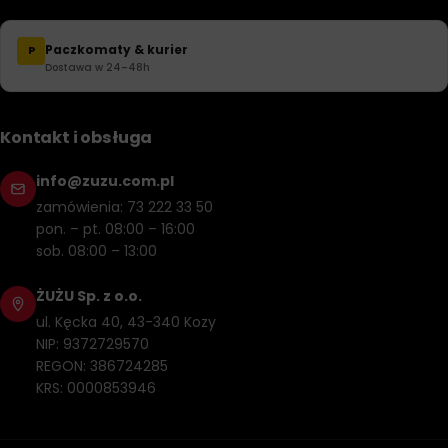
Paczkomaty & kurier
P
Dostawa w 24–48h
Kontakt i obsługa
info@zuzu.com.pl
zamówienia: 73 222 33 50
pon. – pt. 08:00 – 16:00
sob. 08:00 – 13:00
ŻUŻU Sp. z o.o.
ul. Kęcka 40, 43-340 Kozy
NIP: 9372729570
REGON: 386724285
KRS: 0000853946