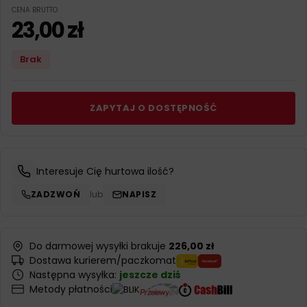
CENA BRUTTO
23,00
zł
Brak
ZAPYTAJ O DOSTĘPNOŚĆ
Interesuje Cię hurtowa ilość?
ZADZWOŃ
lub
NAPISZ
Do darmowej wysyłki brakuje
226,00 zł
Dostawa kurierem/paczkomat
Następna wysyłka:
jeszcze dziś
Metody płatności