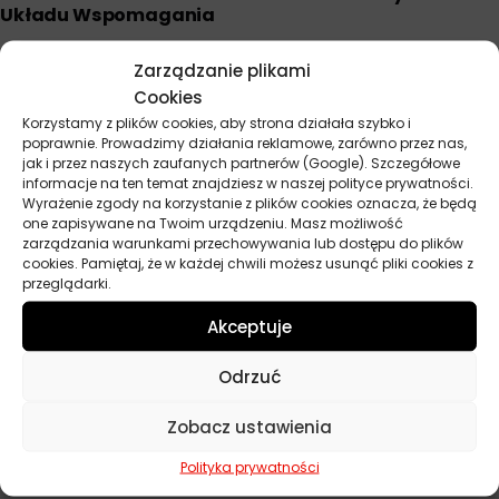
Układu Wspomagania
Stosuj regularnie co 20 000 – 30 000 km lub raz w roku dla
Zarządzanie plikami
utrzymania optymalnej pracy układu.
Cookies
Można stosować profilaktycznie w celu zapobiegania
Korzystamy z plików cookies, aby strona działała szybko i
powstawaniu osadów i zanieczyszczeń.
poprawnie. Prowadzimy działania reklamowe, zarówno przez nas,
W przypadku bardzo zabrudzonych układów może być
jak i przez naszych zaufanych partnerów (Google). Szczegółowe
informacje na ten temat znajdziesz w naszej polityce prywatności.
konieczna wymiana płynu wspomagania.
Wyrażenie zgody na korzystanie z plików cookies oznacza, że będą
Nie przekraczaj zalecanej dawki płynu, aby nie zmienić
one zapisywane na Twoim urządzeniu. Masz możliwość
właściwości płynu wspomagania.
zarządzania warunkami przechowywania lub dostępu do plików
cookies. Pamiętaj, że w każdej chwili możesz usunąć pliki cookies z
przeglądarki.
Akceptuje
Parametry techniczne
Odrzuć
Producent
MA Professional
Zobacz ustawienia
Pojemność
1 l
Polityka prywatności