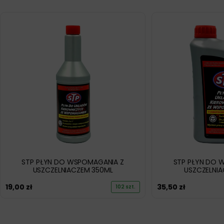
STP PŁYN DO WSPOMAGANIA Z
STP PŁYN DO 
USZCZELNIACZEM 350ML
USZCZELNI
19,00
zł
35,50
zł
102 szt.