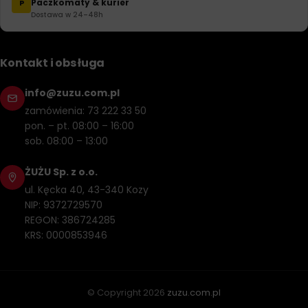
Paczkomaty & kurier
P
Dostawa w 24–48h
Kontakt i obsługa
info@zuzu.com.pl
zamówienia: 73 222 33 50
pon. – pt. 08:00 – 16:00
sob. 08:00 – 13:00
ŻUŻU Sp. z o.o.
ul. Kęcka 40, 43-340 Kozy
NIP: 9372729570
REGON: 386724285
KRS: 0000853946
© Copyright
2026
zuzu.com.pl