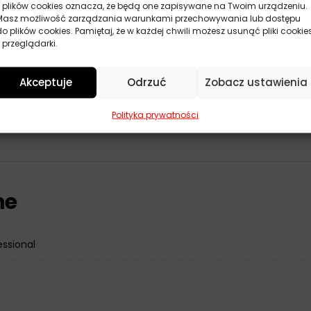
z plików cookies oznacza, że będą one zapisywane na Twoim urządzeniu.
Masz możliwość zarządzania warunkami przechowywania lub dostępu
nal Pasta Do Mycia Rąk Max
do plików cookies. Pamiętaj, że w każdej chwili możesz usunąć pliki cookie
 przeglądarki.
ejscu, chroniąc przed bezpośrednim działaniem promieni słon
z użyć szczoteczki do paznokci w trakcie wcierania pasty.
Akceptuje
Odrzuć
Zobacz ustawienia
ciu nałóż dodatkowo krem nawilżający do rąk.
zajów skóry, jednak w przypadku nadwrażliwości przeprowadź te
Polityka prywatności
ne
essional