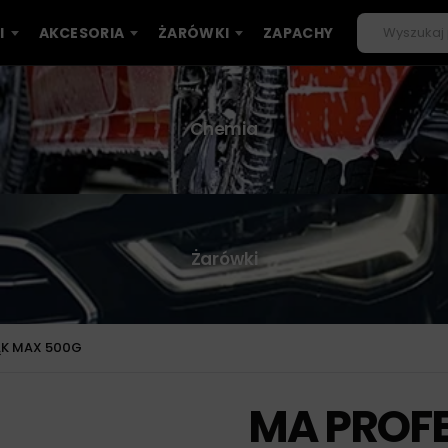
I
AKCESORIA
ŻARÓWKI
ZAPACHY
Chemia
Żarówki
ĄK MAX 500G
MA PROFE