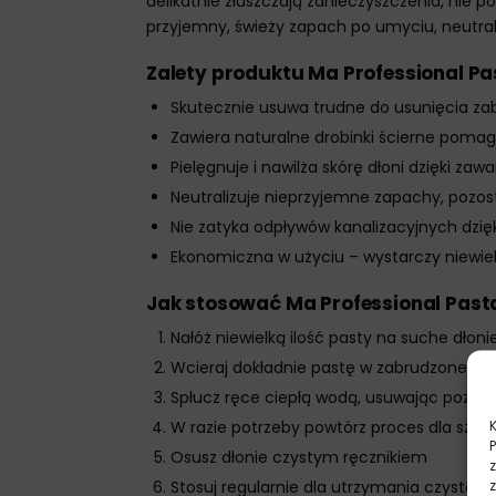
delikatnie złuszczają zanieczyszczenia, nie po
przyjemny, świeży zapach po umyciu, neutra
Zalety produktu Ma Professional P
Skutecznie usuwa trudne do usunięcia za
Zawiera naturalne drobinki ścierne pomag
Pielęgnuje i nawilża skórę dłoni dzięki zawar
Neutralizuje nieprzyjemne zapachy, pozo
Nie zatyka odpływów kanalizacyjnych dzi
Ekonomiczna w użyciu – wystarczy niewiel
Jak stosować Ma Professional Past
Nałóż niewielką ilość pasty na suche dłoni
Wcieraj dokładnie pastę w zabrudzone mi
Spłucz ręce ciepłą wodą, usuwając pozost
W razie potrzeby powtórz proces dla szc
Osusz dłonie czystym ręcznikiem
Stosuj regularnie dla utrzymania czystoś