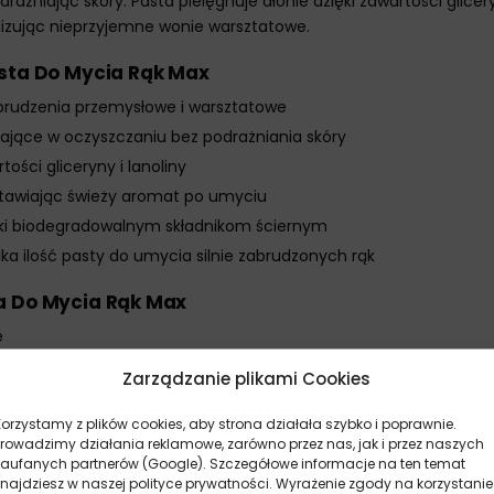
drażniając skóry. Pasta pielęgnuje dłonie dzięki zawartości glice
lizując nieprzyjemne wonie warsztatowe.
asta Do Mycia Rąk Max
brudzenia przemysłowe i warsztatowe
ające w oczyszczaniu bez podrażniania skóry
tości gliceryny i lanoliny
stawiając świeży aromat po umyciu
ęki biodegradowalnym składnikom ściernym
ka ilość pasty do umycia silnie zabrudzonych rąk
a Do Mycia Rąk Max
e
ejsca przez 30-60 sekund
Zarządzanie plikami Cookies
ałości pasty i zanieczyszczeń
Korzystamy z plików cookies, aby strona działała szybko i poprawnie.
zególnie uporczywych zabrudzeń
Prowadzimy działania reklamowe, zarówno przez nas, jak i przez naszych
zaufanych partnerów (Google). Szczegółowe informacje na ten temat
znajdziesz w naszej polityce prywatności. Wyrażenie zgody na korzystanie
ci i higieny rąk w warunkach przemysłowych