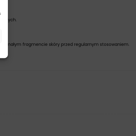
s
ecznych.
st na małym fragmencie skóry przed regularnym stosowaniem.