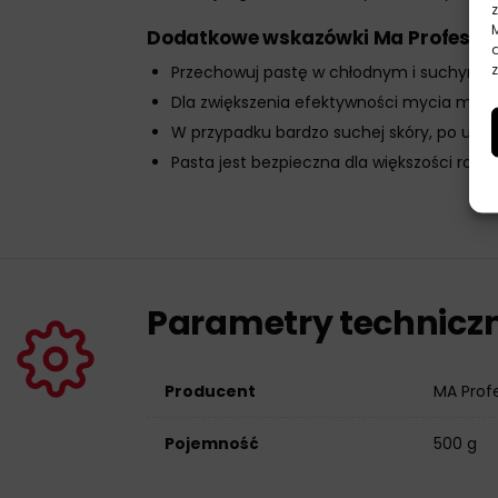
Dodatkowe wskazówki Ma Professio
z
Przechowuj pastę w chłodnym i suchym mi
Dla zwiększenia efektywności mycia możes
W przypadku bardzo suchej skóry, po umy
Pasta jest bezpieczna dla większości rod
Parametry technicz
Producent
MA Prof
Pojemność
500 g