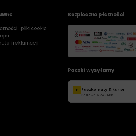
rawne
Bezpieczne płatności
tności i pliki cookie
lepu
otu i reklamacji
Paczki wysyłamy
Paczkomaty & kurier
P
Dostawa w 24–48h