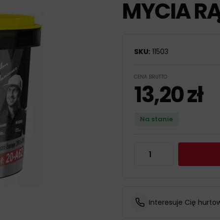
MYCIA R
SKU:
11503
CENA BRUTTO
13,20
zł
Na stanie
Interesuje Cię hurto