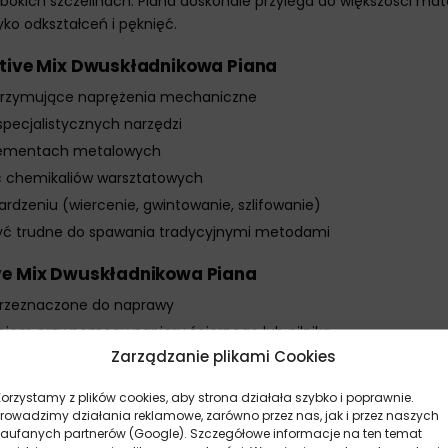
okich szczelinach. Piana doskonale przylega do większości mat
yko odkształceń i pęknięć.
ctive Mix Dwuskładnikowa Piana
trzymujące naprężenia mechaniczne
pecjalistycznych narzędzi
 elementach metalowych
ść chemikaliów warsztatowych
dzeniu (wiercenie, gwintowanie, szlifowanie)
być trudne do spawania tradycyjnymi metodami
ve Mix Dwuskładnikowa Piana
 przeznaczone do naprawy
iom przy pomocy papieru ściernego lub pilnika
Zarządzanie plikami Cookies
cjach do uzyskania jednolitej masy
iane miejsce w ciągu 5-10 minut od wymieszania
Korzystamy z plików cookies, aby strona działała szybko i poprawnie.
łt przed rozpoczęciem utwardzania
Prowadzimy działania reklamowe, zarówno przez nas, jak i przez naszych
zaufanych partnerów (Google). Szczegółowe informacje na ten temat
o utwardzenia na minimum 24 godziny