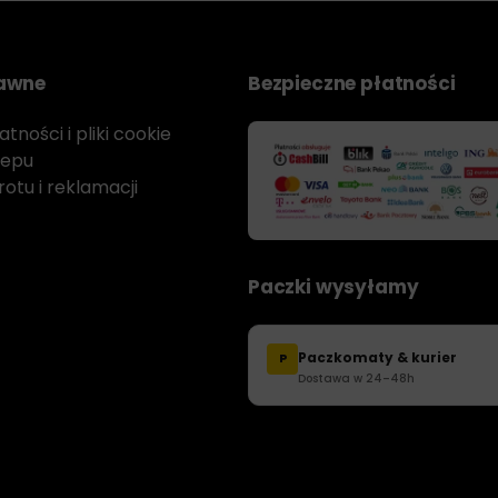
rawne
Bezpieczne płatności
tności i pliki cookie
lepu
otu i reklamacji
Paczki wysyłamy
Paczkomaty & kurier
P
Dostawa w 24–48h