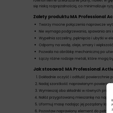
równomierne utwardzanie piany, nawet w głęb
się niską rozprężalnością, co minimalizuje ryz
Zalety produktu MA Professional A
Tworzy mocne połączenia naprawcze wy
Nie wymaga podgrzewania, spawania ani s
Wypełnia szczeliny, pęknięcia i ubytki w
Odporny na wodę, oleje, smary i większo
Pozwala na obróbkę mechaniczną po utwar
Łączy różne rodzaje metali, które mogą 
Jak stosować MA Professional Acti
Dokładnie oczyść i odtłuść powierzchnie
Nadaj szorstkość naprawianym powierzchn
Wymieszaj oba składniki w równych propor
Nałóż przygotowaną mieszankę na napraw
Uformuj masę nadając jej pożądany kszta
Pozostaw naprawiony element do pełneg