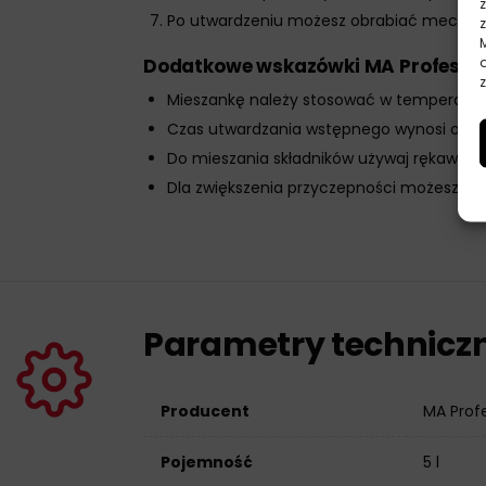
Po utwardzeniu możesz obrabiać mechanicz
Dodatkowe wskazówki MA Professio
z
Mieszankę należy stosować w temperaturz
Czas utwardzania wstępnego wynosi ok. 3
Do mieszania składników używaj rękawicze
Dla zwiększenia przyczepności możesz wyk
Parametry technicz
Producent
MA Prof
Pojemność
5 l