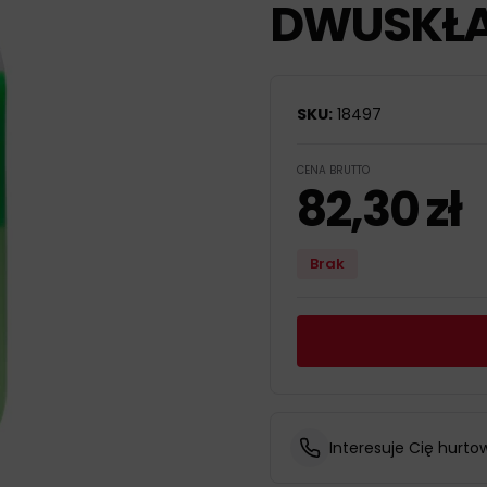
DWUSKŁA
SKU:
18497
CENA BRUTTO
82,30
zł
Brak
Interesuje Cię hurto