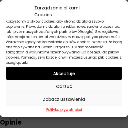
Parametry techniczne
Zarządzanie plikami
Cookies
Producent
Liqui Moly
Korzystamy z plików cookies, aby strona działała szybko i
poprawnie. Prowadzimy działania reklamowe, zarówno przez nas,
jak i przez naszych zaufanych partnerów (Google). Szczegółowe
Baza
Syntetyczny
informacje na ten temat znajdziesz w naszej polityce prywatności.
Wyrażenie zgody na korzystanie z plików cookies oznacza, że będą
Przeznaczenie
Samochody osobowe
one zapisywane na Twoim urządzeniu. Masz możliwość
zarządzania warunkami przechowywania lub dostępu do plików
Lepkość
0W-30
cookies. Pamiętaj, że w każdej chwili możesz usunąć pliki cookies z
przeglądarki.
ACEA
C2
Akceptuje
Norma
Fiat 9.55535-DS1, Fiat 9.55535-GS1, PSA
B71 2312
Odrzuć
Pojemność
5 l
Zobacz ustawienia
Polityka prywatności
Opinie