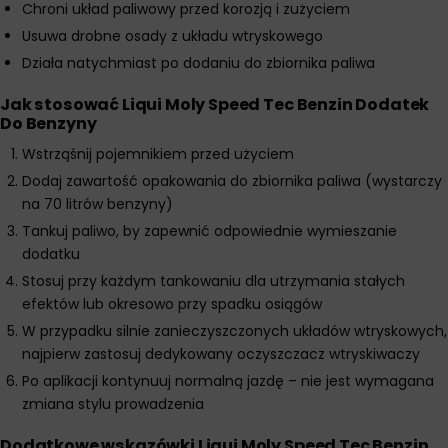
Chroni układ paliwowy przed korozją i zużyciem
Usuwa drobne osady z układu wtryskowego
Działa natychmiast po dodaniu do zbiornika paliwa
Jak stosować Liqui Moly Speed Tec Benzin Dodatek
Do Benzyny
Wstrząśnij pojemnikiem przed użyciem
Dodaj zawartość opakowania do zbiornika paliwa (wystarczy
na 70 litrów benzyny)
Tankuj paliwo, by zapewnić odpowiednie wymieszanie
dodatku
Stosuj przy każdym tankowaniu dla utrzymania stałych
efektów lub okresowo przy spadku osiągów
W przypadku silnie zanieczyszczonych układów wtryskowych,
najpierw zastosuj dedykowany oczyszczacz wtryskiwaczy
Po aplikacji kontynuuj normalną jazdę – nie jest wymagana
zmiana stylu prowadzenia
Dodatkowe wskazówki Liqui Moly Speed Tec Benzin