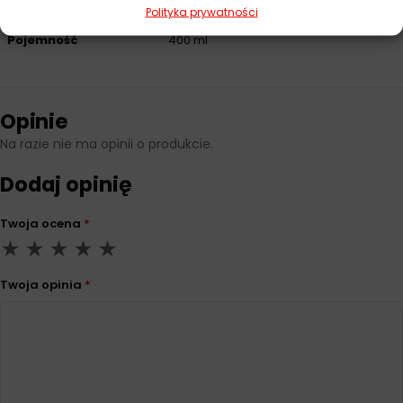
Producent
Liqui Moly
Polityka prywatności
Pojemność
400 ml
Opinie
Na razie nie ma opinii o produkcie.
Dodaj opinię
Twoja ocena
*
Twoja opinia
*