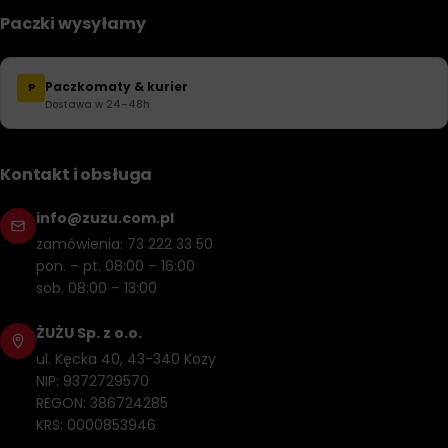
Paczki wysyłamy
Paczkomaty & kurier
P
Dostawa w 24–48h
Kontakt i obsługa
info@zuzu.com.pl
zamówienia: 73 222 33 50
pon. – pt. 08:00 – 16:00
sob. 08:00 – 13:00
ŻUŻU Sp. z o.o.
ul. Kęcka 40, 43-340 Kozy
NIP: 9372729570
REGON: 386724285
KRS: 0000853946