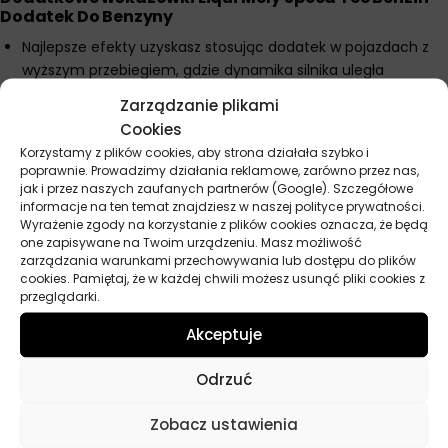
Dodatek Do Benzyny
Najlepsze efekty uzyskasz stosując dodatek w pojazdach z
wyższym przebiegiem, gdzie dynamika silnika uległa
pogorszeniu.
Zarządzanie plikami
Kompatybilny z katalizatorami i sondami lambda, nie
Cookies
wpływając negatywnie na ich funkcjonowanie.
Korzystamy z plików cookies, aby strona działała szybko i
Możesz zauważyć największą różnicę przy dynamicznym
poprawnie. Prowadzimy działania reklamowe, zarówno przez nas,
jak i przez naszych zaufanych partnerów (Google). Szczegółowe
przyspieszaniu i wyprzedzaniu na trasie.
informacje na ten temat znajdziesz w naszej polityce prywatności.
Regularne stosowanie dodatku pomaga utrzymywać układ
Wyrażenie zgody na korzystanie z plików cookies oznacza, że będą
one zapisywane na Twoim urządzeniu. Masz możliwość
paliwowy w czystości, wydłużając żywotność wtryskiwaczy.
zarządzania warunkami przechowywania lub dostępu do plików
W samochodach z bezpośrednim wtryskiem paliwa dodatek
cookies. Pamiętaj, że w każdej chwili możesz usunąć pliki cookies z
może przyczynić się do ograniczenia zjawiska powstawania
przeglądarki.
nagarów na zaworach dolotowych.
Akceptuje
Odrzuć
Parametry techniczne
Zobacz ustawienia