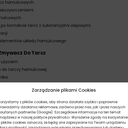
arcz hamulcowych
anieczyszczeniami
amulcowych
po kontakcie tarcz z substancjami olejowymi
acji
h elementów układu hamulcowego
i Zmywacz Do Tarcz
d użyciem
p do tarczy hamulcowej
nika
ulcowej z odległości około 20 cm
Zarządzanie plikami Cookies
odparuje całkowicie
likację
Korzystamy z plików cookies, aby strona działała szybko i poprawnie.
Prowadzimy działania reklamowe, zarówno przez nas, jak i przez naszych
sowaniu preparatu
zaufanych partnerów (Google). Szczegółowe informacje na ten temat
znajdziesz w naszej polityce prywatności. Wyrażenie zgody na korzystanie
o Szybki Zmywacz Do Tarcz
z plików cookies oznacza, że będą one zapisywane na Twoim urządzeniu.
Masz możliwość zarządzania warunkami przechowywania lub dostępu