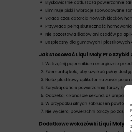
Błyskawicznie odtłuszcza powierzchnie t
Eliminuje piski i wibracje spowodowane z
Skraca czas dotarcia nowych klocków h
Przywraca pełną skuteczność hamowania 
Nie pozostawia śladów ani osadów po aplik
Bezpieczny dla gumowych i plastikowyc
Jak stosować Liqui Moly Pro Szybk
Wstrząśnij pojemnikiem energicznie prze
Zdemontuj koło, aby uzyskać pełny dostę
Nałóż plastikowy aplikator na zawór pojem
Spryskaj obficie powierzchnię tarczy ham
Odczekaj kilkanaście sekund, aż preparat 
W przypadku silnych zabrudzeń powtórz ap
Nie wycieraj powierzchni tarczy po zasto
Dodatkowe wskazówki Liqui Moly Pr