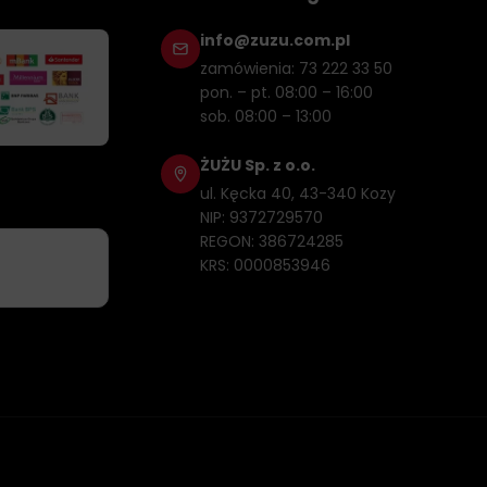
info@zuzu.com.pl
zamówienia: 73 222 33 50
pon. – pt. 08:00 – 16:00
sob. 08:00 – 13:00
ŻUŻU Sp. z o.o.
ul. Kęcka 40, 43-340 Kozy
NIP: 9372729570
REGON: 386724285
KRS: 0000853946