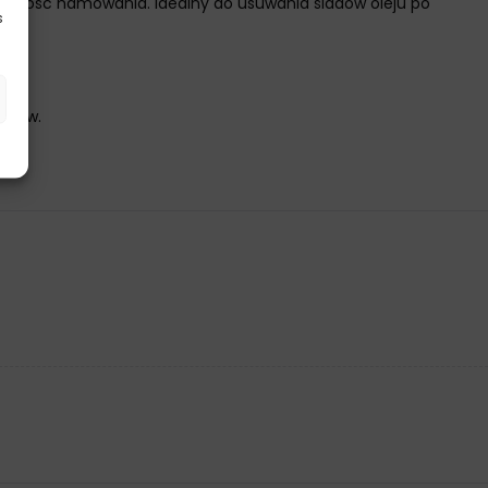
ność hamowania. Idealny do usuwania śladów oleju po
s
tu.
ladów.