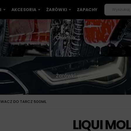
I
AKCESORIA
ŻARÓWKI
ZAPACHY
Chemia
Żarówki
MYWACZ DO TARCZ 500ML
LIQUI MO