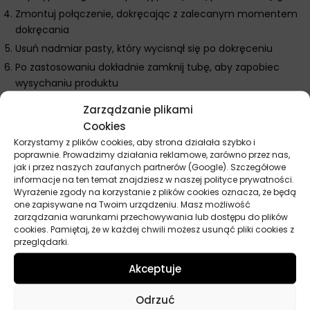
Zmontuj połączenie, dokręcając z zalecanym momentem
dokręcania
Usuń nadmiar pasty, który wycisnął się po dokręceniu
Po zastosowaniu dokładnie zamknij tubę, aby zapobiec
wysychaniu produktu
Zarządzanie plikami
Dodatkowe wskazówki Liqui Moly pasta miedziana
Cookies
W przypadku połączeń narażonych na bezpośredni kontakt z
Korzystamy z plików cookies, aby strona działała szybko i
bardzo wysokimi temperaturami, takimi jak śruby kolektora
poprawnie. Prowadzimy działania reklamowe, zarówno przez nas,
wydechowego czy sondy lambda, nakładaj cienką warstwę
jak i przez naszych zaufanych partnerów (Google). Szczegółowe
informacje na ten temat znajdziesz w naszej polityce prywatności.
pasty tylko na gwint, unikając kontaktu z czujnikami i
Wyrażenie zgody na korzystanie z plików cookies oznacza, że będą
elementami elektronicznymi.
one zapisywane na Twoim urządzeniu. Masz możliwość
Pasta miedziana nie jest zalecana do stosowania w
zarządzania warunkami przechowywania lub dostępu do plików
cookies. Pamiętaj, że w każdej chwili możesz usunąć pliki cookies z
układach hamulcowych wyposażonych w ABS lub ESP, gdyż
przeglądarki.
może zakłócać pracę czujników tych systemów.
W takich przypadkach stosuj specjalne pasty ceramiczne
Akceptuje
przeznaczone do układów hamulcowych.
Odrzuć