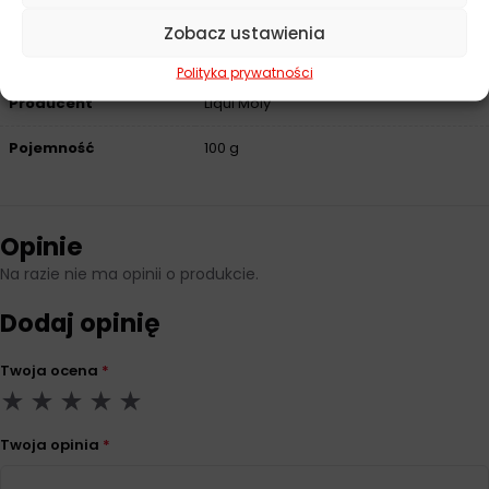
Zobacz ustawienia
Parametry techniczne
Polityka prywatności
Producent
Liqui Moly
Pojemność
100 g
Opinie
Na razie nie ma opinii o produkcie.
Dodaj opinię
Twoja ocena
*
Twoja opinia
*