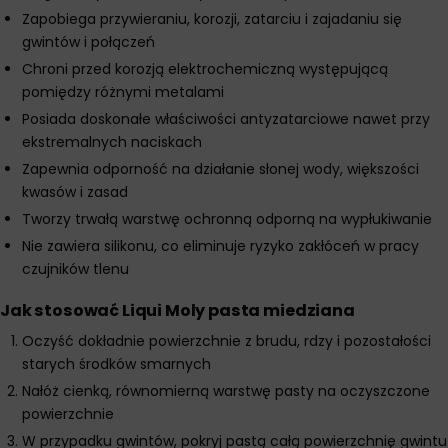
Zapobiega przywieraniu, korozji, zatarciu i zajadaniu się
gwintów i połączeń
Chroni przed korozją elektrochemiczną występującą
pomiędzy różnymi metalami
Posiada doskonałe właściwości antyzatarciowe nawet przy
ekstremalnych naciskach
Zapewnia odporność na działanie słonej wody, większości
kwasów i zasad
Tworzy trwałą warstwę ochronną odporną na wypłukiwanie
Nie zawiera silikonu, co eliminuje ryzyko zakłóceń w pracy
czujników tlenu
Jak stosować Liqui Moly pasta miedziana
Oczyść dokładnie powierzchnie z brudu, rdzy i pozostałości
starych środków smarnych
Nałóż cienką, równomierną warstwę pasty na oczyszczone
powierzchnie
W przypadku gwintów, pokryj pastą całą powierzchnię gwintu