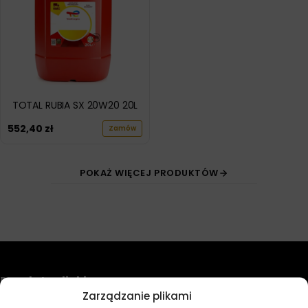
TOTAL RUBIA SX 20W20 20L
552,40
zł
Zamów
POKAŻ WIĘCEJ PRODUKTÓW
Przydatne linki
Zarządzanie plikami