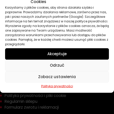
Oleje
Cookies
Chemia
Korzystamy z plików cookies, aby strona działała szybko i
poprawnie. Prowadzimy działania reklamowe, zarówno przez nas,
Kosmetyki
jak i przez naszych zaufanych partnerów (Google). Szczegółowe
Akcesoria
informacje na ten temat znajdziesz w naszej polityce prywatności.
Żarówki
Wyrażenie zgody na korzystanie z plików cookies oznacza, że będą
Zapachy
one zapisywane na Twoim urządzeniu. Masz możliwość
zarządzania warunkami przechowywania lub dostępu do plików
Poradniki
cookies. Pamiętaj, że w każdej chwili możesz usunąć pliki cookies z
Dobierz olej
przeglądarki.
Dobierz filtr
Akceptuje
Odrzuć
TWOJE KONTO
Zobacz ustawienia
Informacje prawne
Polityka prywatności
Polityka prywatności i pliki cookie
Regulamin sklepu
Formularz zwrotu i reklamacji