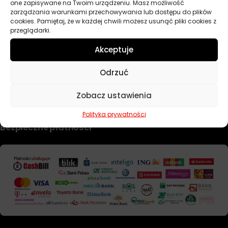
one zapisywane na Twoim urządzeniu. Masz możliwość
zarządzania warunkami przechowywania lub dostępu do plików
TWOJE KONTO
cookies. Pamiętaj, że w każdej chwili możesz usunąć pliki cookies z
przeglądarki.
Akceptuje
Informacje prawne
Odrzuć
Polityka prywatności i pliki cookie
Regulamin sklepu
Zobacz ustawienia
Formularz zwrotu i reklamacji
Polityka prywatności
Bezpieczne płatności