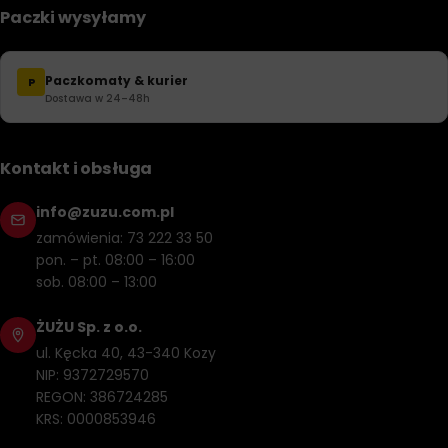
Paczki wysyłamy
Paczkomaty & kurier
P
Dostawa w 24–48h
Kontakt i obsługa
info@zuzu.com.pl
zamówienia: 73 222 33 50
pon. – pt. 08:00 – 16:00
sob. 08:00 – 13:00
ŻUŻU Sp. z o.o.
ul. Kęcka 40, 43-340 Kozy
NIP: 9372729570
REGON: 386724285
KRS: 0000853946