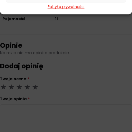
Norma
Fiat 9.55535-DS1, Fiat 9.55535-GS1, PSA
B71 2312, STJLR.03.5007
Polityka prywatności
Pojemność
1 l
Opinie
Na razie nie ma opinii o produkcie.
Dodaj opinię
Twoja ocena
*
Twoja opinia
*