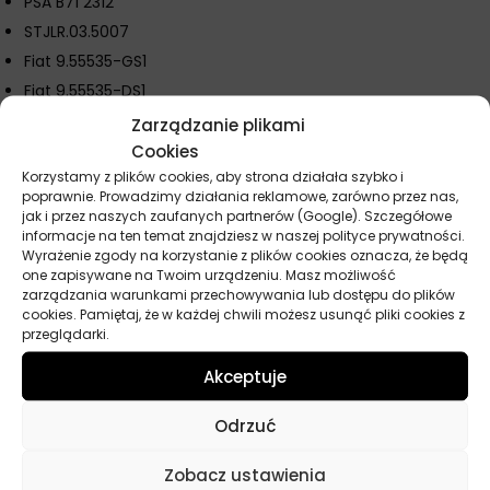
PSA B71 2312
STJLR.03.5007
Fiat 9.55535-GS1
Fiat 9.55535-DS1
TOYOTA
Zarządzanie plikami
Cookies
Korzystamy z plików cookies, aby strona działała szybko i
poprawnie. Prowadzimy działania reklamowe, zarówno przez nas,
Parametry techniczne
jak i przez naszych zaufanych partnerów (Google). Szczegółowe
informacje na ten temat znajdziesz w naszej polityce prywatności.
Wyrażenie zgody na korzystanie z plików cookies oznacza, że będą
Producent
Elf
one zapisywane na Twoim urządzeniu. Masz możliwość
zarządzania warunkami przechowywania lub dostępu do plików
Baza
Syntetyczny
cookies. Pamiętaj, że w każdej chwili możesz usunąć pliki cookies z
przeglądarki.
Lepkość
0W-30
Akceptuje
Przeznaczenie
Samochody osobowe
Odrzuć
ACEA
C2
Zobacz ustawienia