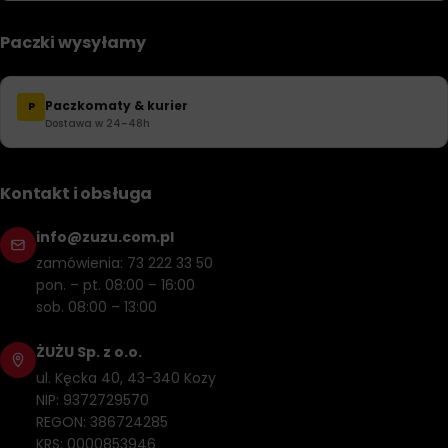
Paczki wysyłamy
Paczkomaty & kurier
P
Dostawa w 24–48h
Kontakt i obsługa
info@zuzu.com.pl
zamówienia: 73 222 33 50
pon. – pt. 08:00 – 16:00
sob. 08:00 – 13:00
ŻUŻU Sp. z o.o.
ul. Kęcka 40, 43-340 Kozy
NIP: 9372729570
REGON: 386724285
KRS: 0000853946