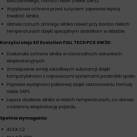
siarczanowego, fosforu i siarki (niskie SAPS).
Wyjątkowa ochrona przed zużyciem zapewnia lepszą
trwałość silnika.
Ułatwia rozruch zimnego silnika nawet przy bardzo niskich
temperaturach dzięki specjalnym dodatkom w składzie.
Korzyści oleju Elf Evolution FULL TECH PCX 0W30:
Doskonała ochrona silnika w różnorodnych warunkach
eksploatacyjnych.
Zmniejszenie emisji szkodliwych substancji dzięki
kompatybilności z najnowszymi systemami poobróbki spalin.
Poprawa wydajności paliwowej dzięki zastosowaniu formuły
niskie SAPS.
Lepsze działanie silnika w niskich temperaturach, co ułatwia
codzienną eksploatację pojazdu.
Spełnia wymagania:
ACEA C2