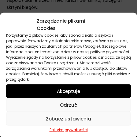
współdziałanie trzech mechanizmów: silnika, sprzęgła i
skrzyni biegów.
Power 1 Racing 4T zapewnia doskonałą ochronę wszystkim
Zarządzanie plikami
trzem zespołom narażonym na zużycie dzięki Castrol
Cookies
TRIZONE TECHNOLOGY
™.
Korzystamy z plików cookies, aby strona działała szybko i
Jest odpowiedni do wszystkich nowoczesnych, wysilonych
poprawnie. Prowadzimy działania reklamowe, zarówno przez nas,
silników motocyklowych o sportowych osiągach,
jak i przez naszych zaufanych partnerów (Google). Szczegółowe
wymagających specyfikacji
API SL
lub
JASO MA-2
.
informacje na ten temat znajdziesz w naszej polityce prywatności.
Wyrażenie zgody na korzystanie z plików cookies oznacza, że będą
one zapisywane na Twoim urządzeniu. Masz możliwość
zarządzania warunkami przechowywania lub dostępu do plików
cookies. Pamiętaj, że w każdej chwili możesz usunąć pliki cookies z
Parametry techniczne
przeglądarki.
Akceptuje
Producent
Castrol
Odrzuć
Lepkość
10W-50
Zobacz ustawienia
Pojemność
4 l
Polityka prywatności
Przeznaczenie
4-suwowe