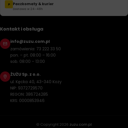
Paczkomaty & kurier
P
Dostawa w 24–48h
Kontakt i obsługa
info@zuzu.com.pl
zamówienia: 73 222 33 50
pon. – pt. 08:00 – 16:00
sob. 08:00 – 13:00
ŻUŻU Sp. z o.o.
ul. Kęcka 40, 43-340 Kozy
NIP: 9372729570
REGON: 386724285
KRS: 0000853946
© Copyright
2026
zuzu.com.pl