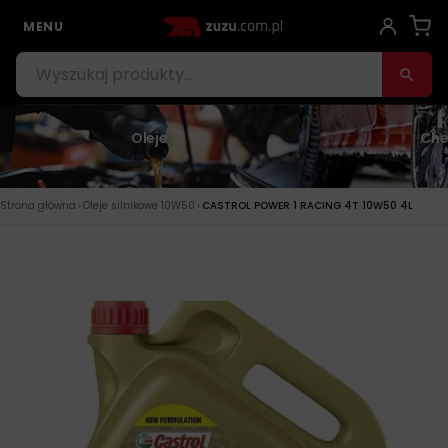
MENU
Oleje
Che
›
›
Strona główna
Oleje silnikowe 10W50
CASTROL POWER 1 RACING 4T 10W50 4L