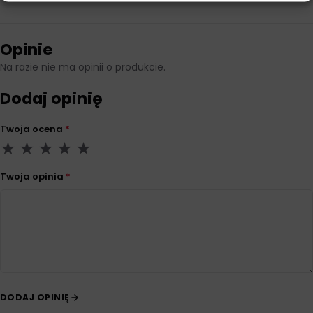
Opinie
Na razie nie ma opinii o produkcie.
Dodaj opinię
Twoja ocena
*
Twoja opinia
*
DODAJ OPINIĘ