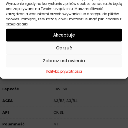
Wyrażenie zgody na korzystanie z plików cookies oznacza, że będą
drogowego.
one zapisywane na Twoim urządzeniu. Masz możliwość
zarządzania warunkami przechowywania lub dostępu do plików
Spełnia wymagania
:
cookies. Pamiętaj, że w każdej chwili możesz usunąć pliki cookies z
przeglądarki.
VW 501 01/ 505 00
Akceptuje
Odrzuć
Parametry techniczne
Zobacz ustawienia
Producent
Castrol
Polityka prywatności
Baza
Syntetyczny
Lepkość
10W-60
ACEA
A3/B3, A3/B4
API
CF, SL
Pojemność
4 l