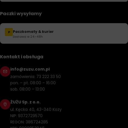
Paczki wysyłamy
Paczkomaty & kurier
P
Dostawa w 24–48h
Kontakt i obsługa
info@zuzu.com.pl
zamówienia: 73 222 33 50
pon. – pt. 08:00 – 16:00
sob. 08:00 – 13:00
ŻUŻU Sp. z o.o.
ul. Kęcka 40, 43-340 Kozy
NIP: 9372729570
REGON: 386724285