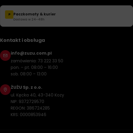
Paczkomaty & kurier
P
Dostawa w 24–48h
Kontakt i obsługa
info@zuzu.com.pl
zamówienia: 73 222 33 50
pon. – pt. 08:00 – 16:00
sob. 08:00 – 13:00
ŻUŻU Sp. z o.o.
ul. Kęcka 40, 43-340 Kozy
NIP: 9372729570
REGON: 386724285
KRS: 0000853946