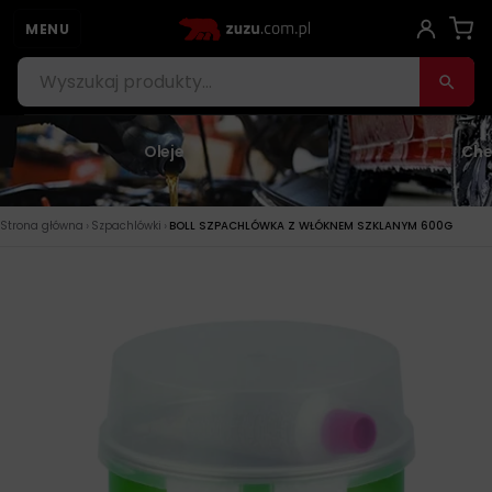
MENU
Oleje
Che
›
›
Strona główna
Szpachlówki
BOLL SZPACHLÓWKA Z WŁÓKNEM SZKLANYM 600G