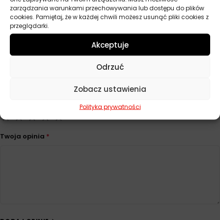
Pojemność
600 g
zarządzania warunkami przechowywania lub dostępu do plików
cookies. Pamiętaj, że w każdej chwili możesz usunąć pliki cookies z
przeglądarki.
Opinie
Akceptuje
Na razie nie ma opinii o produkcie.
Odrzuć
Dodaj opinię
Zobacz ustawienia
Twoja ocena
*
Polityka prywatności
Twoja opinia
*