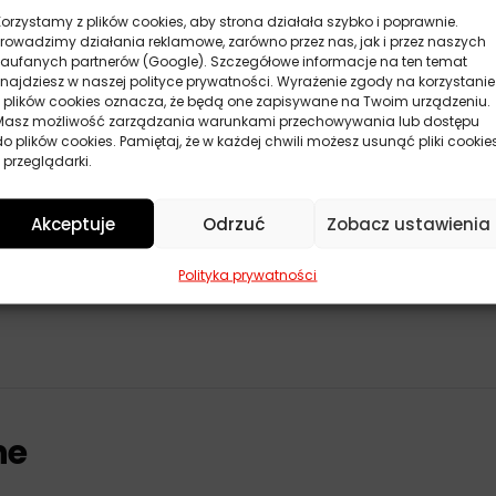
amieni, solą, wodą i oddziaływaniem czynników mechanicznych
Korzystamy z plików cookies, aby strona działała szybko i poprawnie.
spaliny przemysłowe.
Prowadzimy działania reklamowe, zarówno przez nas, jak i przez naszych
zaufanych partnerów (Google). Szczegółowe informacje na ten temat
znajdziesz w naszej polityce prywatności. Wyrażenie zgody na korzystanie
z plików cookies oznacza, że będą one zapisywane na Twoim urządzeniu.
Masz możliwość zarządzania warunkami przechowywania lub dostępu
do plików cookies. Pamiętaj, że w każdej chwili możesz usunąć pliki cookie
ie osuszyć miejsca, które mają być konserwowane.
 przeglądarki.
rem.
 przez ok. 3 min.
Akceptuje
Odrzuć
Zobacz ustawienia
w nadkolach 2 mm.
biegów, części hamulca i układu wydechowego.
Polityka prywatności
0 C
ne