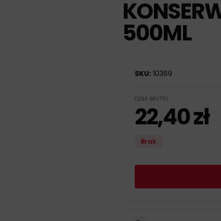
KONSERW
500ML
SKU:
10369
CENA BRUTTO
22,40
zł
Brak