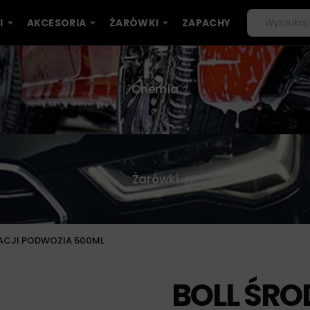
I
AKCESORIA
ŻARÓWKI
ZAPACHY
Chemia
Żarówki
ACJI PODWOZIA 500ML
BOLL ŚRO