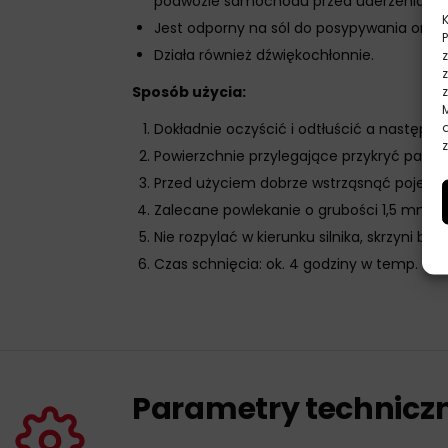
podwozie samochodu przed uderzeniami k
Jest odporny na sól do posypywania oraz 
Działa również dźwiękochłonnie.
Sposób użycia:
Dokładnie oczyścić i odtłuścić a następn
z
Powierzchnie przylegające przykryć papie
Przed użyciem dobrze wstrząsnąć pojemnik
Zalecane powlekanie o grubości 1,5 mm, 
Nie rozpylać w kierunku silnika, skrzyni 
Czas schnięcia: ok. 4 godziny w temp. +2
Parametry technicz