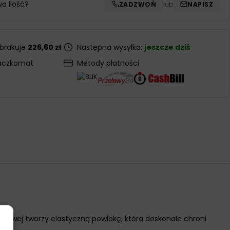
wa ilość?
ZADZWOŃ
lub
NAPISZ
 brakuje
226,60 zł
Następna wysyłka:
jeszcze dziś
aczkomat
Metody płatności
kowej tworzy elastyczną powłokę, która doskonale chroni