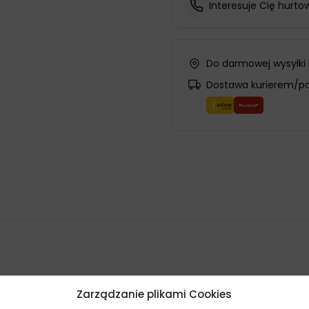
Interesuje Cię hurto
Do darmowej wysyłki
Dostawa kurierem/p
Zarządzanie plikami Cookies
ml środek do konserwacji podwozia na bazie bitumiczno-kauczu