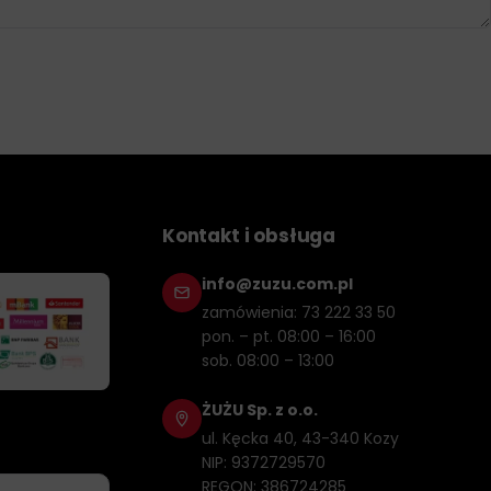
Kontakt i obsługa
info@zuzu.com.pl
zamówienia: 73 222 33 50
pon. – pt. 08:00 – 16:00
sob. 08:00 – 13:00
ŻUŻU Sp. z o.o.
ul. Kęcka 40, 43-340 Kozy
NIP: 9372729570
REGON: 386724285