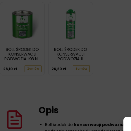
BOLL ŚRODEK DO
BOLL ŚRODEK DO
KONSERWACJI
KONSERWACJI
PODWOZIA 1KG NA
PODWOZIA 1L
PĘDZEL
28,10
zł
26,20
zł
Zamów
Zamów
Opis
Boll środek do
konserwacji podwozia
500