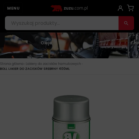
MENU
Oleje
Che
›
›
Strona główna
Lakiery do zacisków hamulcowych
BOLL LAKIER DO ZACISKÓW SREBRNY 400ML