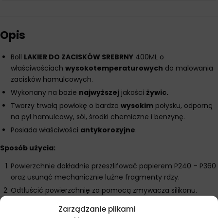
Opis
Boll
LAKIER DO ZACISKÓW SREBRNY
400ML o
właściwościach
wysokotemperaturowych
do malowania
zacisków hamulcowych.
Wykonany na bazie
najwyższej
jakości
żywic.
Tworzy trwałą powłokę o bardzo
wysokim
połysku, odporną
na pył hamulcowy, sól, środki chemiczne i benzynę.
Posiada właściwości
antykorozyjne
.
Sposób użycia:
Powierzchnie dokładnie przeszlifować papierem P240 – P360
oraz usunąć mechanicznie luźne fragmenty rdzy.
Odtłuścić powierzchnię za pomocą zmywacza silikonu.
Dokładnie wymieszać 3 min. przed użyciem
Zarządzanie plikami
Aplikować w 2-3 warstwach z odległości 15-20 cm