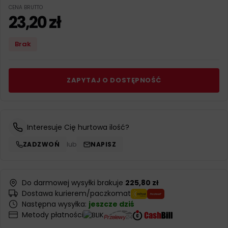
CENA BRUTTO
23,20
zł
Brak
ZAPYTAJ O DOSTĘPNOŚĆ
Interesuje Cię hurtowa ilość?
ZADZWOŃ
lub
NAPISZ
Do darmowej wysyłki brakuje
225,80 zł
Dostawa kurierem/paczkomat
Następna wysyłka:
jeszcze dziś
Metody płatności