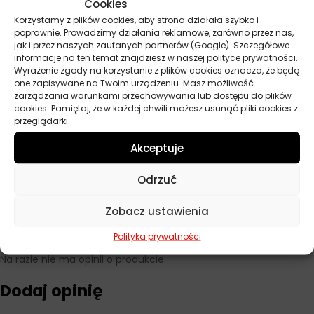
Cookies
Czas odparowania pomiędzy warstwami 5-10 min
Korzystamy z plików cookies, aby strona działała szybko i
poprawnie. Prowadzimy działania reklamowe, zarówno przez nas,
Czas schnięcia: ok. 12h w temperaturze 20°C.
jak i przez naszych zaufanych partnerów (Google). Szczegółowe
Po użyciu przedmuchać dyszę
informacje na ten temat znajdziesz w naszej polityce prywatności.
Wyrażenie zgody na korzystanie z plików cookies oznacza, że będą
one zapisywane na Twoim urządzeniu. Masz możliwość
zarządzania warunkami przechowywania lub dostępu do plików
Parametry techniczne
cookies. Pamiętaj, że w każdej chwili możesz usunąć pliki cookies z
przeglądarki.
Akceptuje
Pojemność
400 ml
Producent
Boll
Odrzuć
Zobacz ustawienia
Polityka prywatności
Opinie
Na razie nie ma opinii o produkcie.
Dodaj opinię