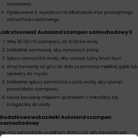
stosowaniu.
Opakowanie 1L wystarcza na kilkanaście myć przeciętnego
samochodu osobowego.
Jak stosować Autoland szampon samochodowy 1l
Wlej 30-50 ml szamponu do 10 litrów wody.
Dokładnie wymieszaj, aby wytworzyć pianę.
Spłucz samochód wodą, aby usunąć luźny brud i kurz.
Umyj karoserię od góry do dołu za pomocą miękkiej gąbki lub
rękawicy do mycia.
Dokładnie spłucz samochód czystą wodą, aby usunąć
pozostałości szamponu.
Osusz karoserię miękkim ręcznikiem z mikrofibry lub
ściągaczką do wody.
Dodatkowe wskazówki Autoland szampon
samochodowy
Nie myj samochodu w pełnym słońcu lub gdy karoseria jest