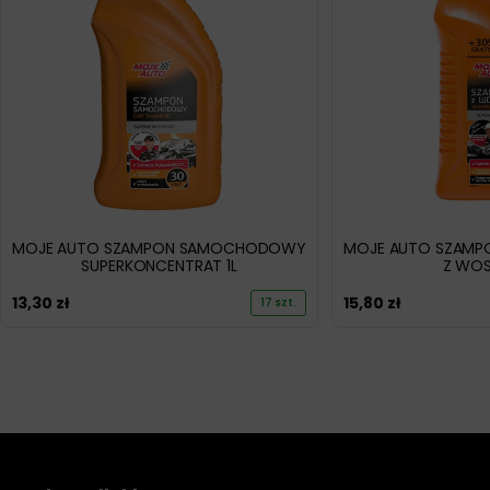
MOJE AUTO SZAMPON SAMOCHODOWY
MOJE AUTO SZAM
SUPERKONCENTRAT 1L
Z WOS
13,30
zł
15,80
zł
17 szt.