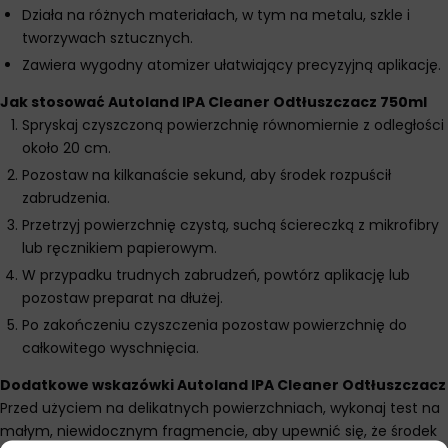
Działa na różnych materiałach, w tym na metalu, szkle i
tworzywach sztucznych.
Zawiera wygodny atomizer ułatwiający precyzyjną aplikację.
Jak stosować Autoland IPA Cleaner Odtłuszczacz 750ml
Spryskaj czyszczoną powierzchnię równomiernie z odległości
około 20 cm.
Pozostaw na kilkanaście sekund, aby środek rozpuścił
zabrudzenia.
Przetrzyj powierzchnię czystą, suchą ściereczką z mikrofibry
lub ręcznikiem papierowym.
W przypadku trudnych zabrudzeń, powtórz aplikację lub
pozostaw preparat na dłużej.
Po zakończeniu czyszczenia pozostaw powierzchnię do
całkowitego wyschnięcia.
Dodatkowe wskazówki Autoland IPA Cleaner Odtłuszczacz
Przed użyciem na delikatnych powierzchniach, wykonaj test na
małym, niewidocznym fragmencie, aby upewnić się, że środek