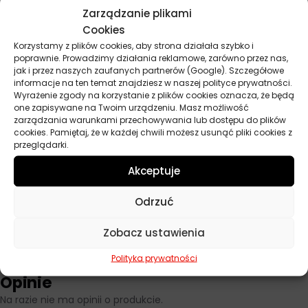
nie powoduje uszkodzeń. Podczas pracy w zamkniętych
Zarządzanie plikami
pomieszczeniach zapewnij odpowiednią wentylację ze względu
Cookies
na zawartość alkoholu izopropylowego. Przechowuj produkt z
Korzystamy z plików cookies, aby strona działała szybko i
dala od źródeł ciepła i ognia, w miejscu niedostępnym dla
poprawnie. Prowadzimy działania reklamowe, zarówno przez nas,
dzieci. Dla zwiększenia skuteczności czyszczenia elementów
jak i przez naszych zaufanych partnerów (Google). Szczegółowe
elektroniki, nakładaj preparat na ściereczkę, a nie bezpośrednio
informacje na ten temat znajdziesz w naszej polityce prywatności.
Wyrażenie zgody na korzystanie z plików cookies oznacza, że będą
na czyszczone komponenty.
one zapisywane na Twoim urządzeniu. Masz możliwość
zarządzania warunkami przechowywania lub dostępu do plików
cookies. Pamiętaj, że w każdej chwili możesz usunąć pliki cookies z
przeglądarki.
Parametry techniczne
Akceptuje
Producent
Autoland
Odrzuć
Pojemność
750 ml
Zobacz ustawienia
Polityka prywatności
Opinie
Na razie nie ma opinii o produkcie.