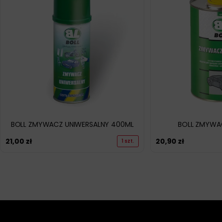
BOLL ZMYWACZ UNIWERSALNY 400ML
BOLL ZMYWAC
21,00
zł
20,90
zł
1 szt.