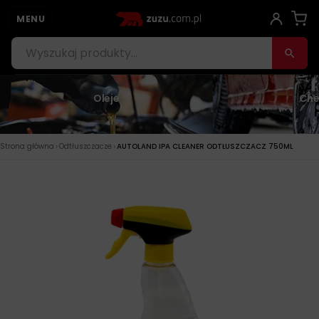
MENU
Oleje
Che
›
›
Strona główna
Odtłuszczacze
AUTOLAND IPA CLEANER ODTŁUSZCZACZ 750ML