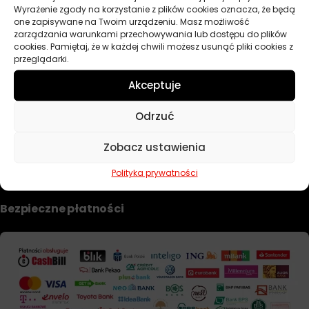
Wyrażenie zgody na korzystanie z plików cookies oznacza, że będą
Dobierz filtr
one zapisywane na Twoim urządzeniu. Masz możliwość
zarządzania warunkami przechowywania lub dostępu do plików
cookies. Pamiętaj, że w każdej chwili możesz usunąć pliki cookies z
przeglądarki.
TWOJE KONTO
Akceptuje
Informacje prawne
Odrzuć
Polityka prywatności i pliki cookie
Zobacz ustawienia
Regulamin sklepu
Formularz zwrotu i reklamacji
Polityka prywatności
Bezpieczne płatności