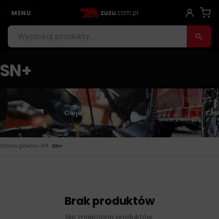
MENU
SN+
Oleje
Che
›
›
Strona główna
API
SN+
Brak produktów
Nie znaleziono produktów.