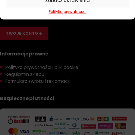
Zobacz ustawienia
Dobierz olej
Polityka prywatności
Dobierz filtr
TWOJE KONTO
Informacje prawne
Polityka prywatności i pliki cookie
Regulamin sklepu
Formularz zwrotu i reklamacji
Bezpieczne płatności