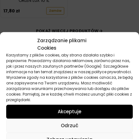
ORLEN LUX 10 1L
17,80
zł
Zamów
POKAŻ WIĘCEJ PRODUKTÓW
Zarządzanie plikami
Cookies
Korzystamy z plików cookies, aby strona działała szybko i
poprawnie. Prowadzimy działania reklamowe, zarówno przez nas,
jak i przez naszych zaufanych partnerów (Google). Szczegółowe
informacje na ten temat znajdziesz w naszej polityce prywatności.
Wyrażenie zgody na korzystanie z plików cookies oznacza, że będą
Przydatne linki
one zapisywane na Twoim urządzeniu. Masz możliwość
zarządzania warunkami przechowywania lub dostępu do plików
Oleje
cookies. Pamiętaj, że w każdej chwili możesz usunąć pliki cookies z
przeglądarki.
Chemia
Kosmetyki
Akceptuje
Akcesoria
Żarówki
Odrzuć
Zapachy
Poradniki