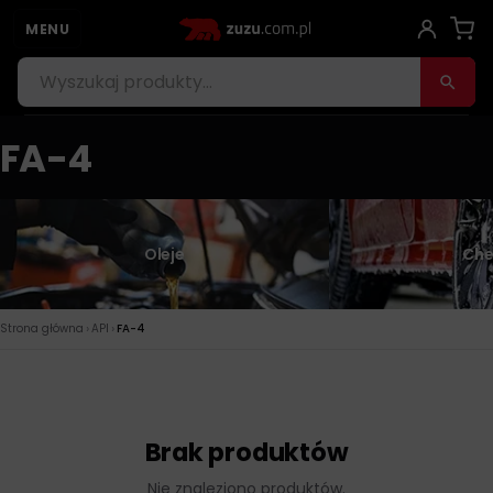
MENU
FA-4
Oleje
Che
›
›
Strona główna
API
FA-4
Brak produktów
Nie znaleziono produktów.