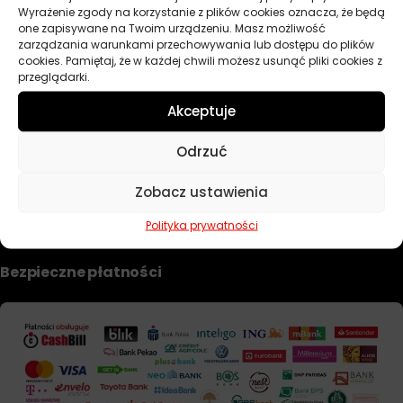
Wyrażenie zgody na korzystanie z plików cookies oznacza, że będą
Dobierz filtr
one zapisywane na Twoim urządzeniu. Masz możliwość
zarządzania warunkami przechowywania lub dostępu do plików
cookies. Pamiętaj, że w każdej chwili możesz usunąć pliki cookies z
przeglądarki.
TWOJE KONTO
Akceptuje
Informacje prawne
Odrzuć
Polityka prywatności i pliki cookie
Zobacz ustawienia
Regulamin sklepu
Formularz zwrotu i reklamacji
Polityka prywatności
Bezpieczne płatności